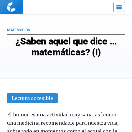
Cuaderno
de
Cultura
Científica
MATEMOCIÓN
¿Saben aquel que dice …
matemáticas? (I)
Lectura accesible
El humor es una actividad muy sana, así como
una medicina recomendable para nuestra vida,
sobre todo en momentos como el actual con la