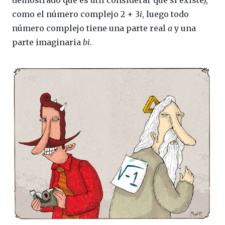
demostrado que es útil considerar que sí existe),
como el número complejo 2 + 3
i
, luego todo
número complejo tiene una parte real
a
y una
parte imaginaria
b
i
.