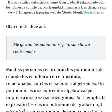
Humor gráfico del artista chileno Alberto Montt relacionado con
los números complejos, con la unidad imaginaria
i
, es decir, la raíz
de – 1. Imagen de la página web de Alberto Montt,
Dosis diarias
Otro chiste dice así:
Me gustan los polinomios, pero solo hasta
cierto grado
.
Muchas personas recordarán los polinomios de
cuando los estudiaron en el instituto,
relacionados con las ecuaciones algebraicas. Un
polinomio es una expresión algebraica que
implica a una o varias incógnitas. Por ejemplo, la
expresión 1 +
x
es un polinomio de grado uno, 3
2
– 5
x
+ 7
x
, es un polinomio de grado dos o 1 + 2
x