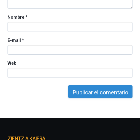
Nombre
*
E-mail
*
Web
Otros
proyectos
ZIENTZIA KAIERA