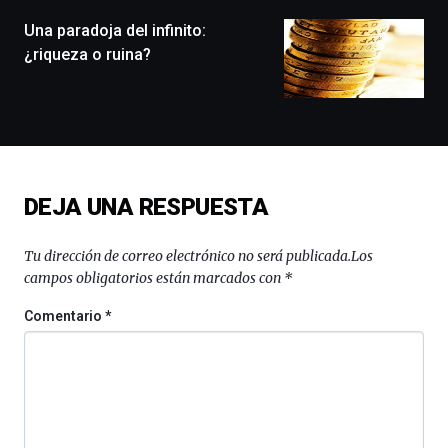
de
monólogos,
Una paradoja del infinito:
exposiciones,
¿riqueza o ruina?
conferencias,
docufórums
y
espectáculos
de
ciencia
del
DEJA UNA RESPUESTA
16
de
septiembre
Tu dirección de correo electrónico no será publicada.
Los
al
campos obligatorios están marcados con
*
4
de
Comentario
*
octubre.
La
iniciativa,
organizada
por
la
Cátedra…