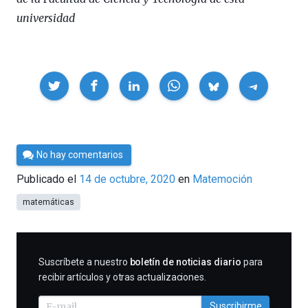
universidad
Compartir
Por
No hay comentarios
César
Publicado el
14 de octubre, 2020
en
Matemoción
Tomé
matemáticas
SUSCRIBIRME
Suscríbete a nuestro
boletín de noticias diario
para
recibir artículos y otras actualizaciones.
Suscribirme