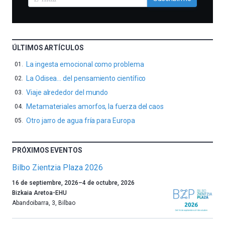
ÚLTIMOS ARTÍCULOS
La ingesta emocional como problema
La Odisea… del pensamiento científico
Viaje alrededor del mundo
Metamateriales amorfos, la fuerza del caos
Otro jarro de agua fría para Europa
PRÓXIMOS EVENTOS
Bilbo Zientzia Plaza 2026
Un
16 de septiembre, 2026
–
4 de octubre, 2026
año
Bizkaia Aretoa-EHU
más,
Abandoibarra, 3
,
Bilbao
Bilbao
dará