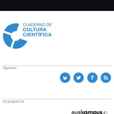
Información
Síguenos:
Un proyecto de:
Cátedra
Euskampus