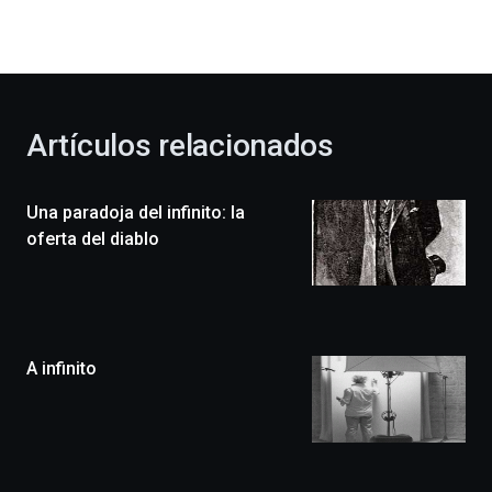
la
bienvenida
al
otoño
con
la
Artículos relacionados
celebración
de
la
Una paradoja del infinito: la
novena
edición
oferta del diablo
de
Bilbo
Zientzia
Plaza
(BZP),
A infinito
un
festival
que
llenará
la
ciudad