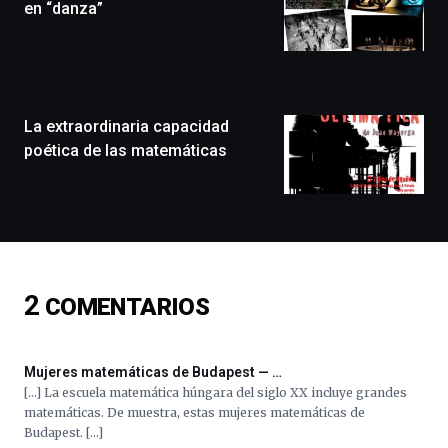
que
en “danza”
llenará
la
ciudad
de
monólogos,
La extraordinaria capacidad
exposiciones,
conferencias,
poética de las matemáticas
docufórums
y
espectáculos
de
ciencia
del
16
2
COMENTARIOS
de
septiembre
al
4
Mujeres matemáticas de Budapest — …
de
[…] La escuela matemática húngara del siglo XX incluye grandes
octubre.
matemáticas. De muestra, estas mujeres matemáticas de
La
Budapest. […]
iniciativa,