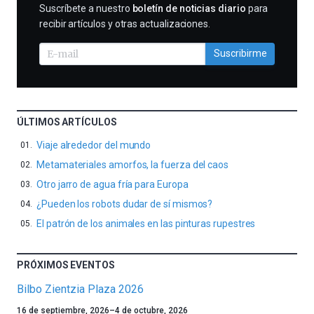
SUSCRIBIRME
Suscríbete a nuestro
boletín de noticias diario
para
recibir artículos y otras actualizaciones.
Suscribirme
ÚLTIMOS ARTÍCULOS
Viaje alrededor del mundo
Metamateriales amorfos, la fuerza del caos
Otro jarro de agua fría para Europa
¿Pueden los robots dudar de sí mismos?
El patrón de los animales en las pinturas rupestres
PRÓXIMOS EVENTOS
Bilbo Zientzia Plaza 2026
Un
16 de septiembre, 2026
–
4 de octubre, 2026