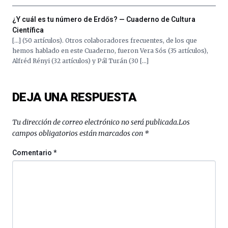
organizada
¿Y cuál es tu número de Erdős? — Cuaderno de Cultura
por
la
Científica
Cátedra…
[…] (50 artículos). Otros colaboradores frecuentes, de los que
hemos hablado en este Cuaderno, fueron Vera Sós (35 artículos),
Alfréd Rényi (32 artículos) y Pál Turán (30 […]
DEJA UNA RESPUESTA
Tu dirección de correo electrónico no será publicada.
Los
campos obligatorios están marcados con
*
Comentario
*