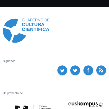
Información
Síguenos:
Un proyecto de:
Cátedra
Euskampus
de
Fundazioa