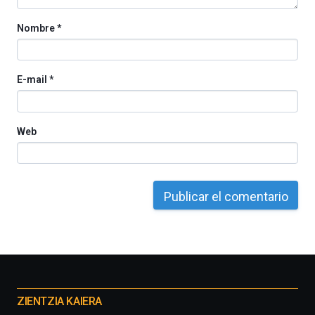
Nombre
*
E-mail
*
Web
Otros
proyectos
ZIENTZIA KAIERA