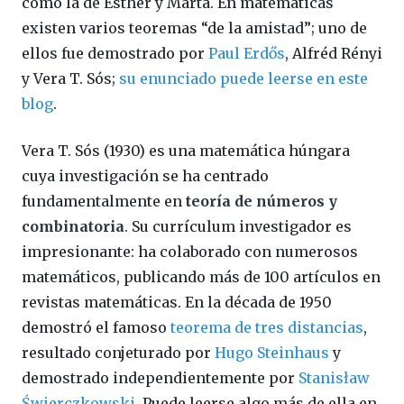
como la de Esther y Márta. En matemáticas
existen varios teoremas “de la amistad”; uno de
ellos fue demostrado por
Paul Erdős
, Alfréd Rényi
y Vera T. Sós;
su enunciado puede leerse en este
blog
.
Vera T. Sós (1930) es una matemática húngara
cuya investigación se ha centrado
fundamentalmente en
teoría de números y
combinatoria
. Su currículum investigador es
impresionante: ha colaborado con numerosos
matemáticos, publicando más de 100 artículos en
revistas matemáticas. En la década de 1950
demostró el famoso
teorema de tres distancias
,
resultado conjeturado por
Hugo Steinhaus
y
demostrado independientemente por
Stanisław
Świerczkowski
. Puede leerse algo más de ella en