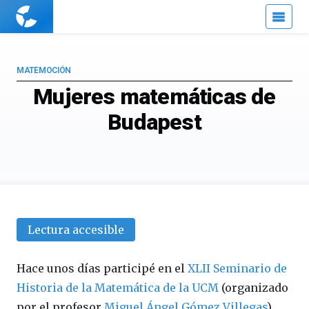
Cuaderno
de
Cultura
Científica
MATEMOCIÓN
Mujeres matemáticas de
Budapest
Lectura accesible
Hace unos días participé en el
XLII Seminario de
Historia de la Matemática de la UCM
(organizado
por el profesor
Miguel Ángel Gómez Villegas
)