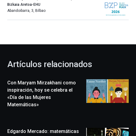
año
Bizkaia Aretoa-EHU
más,
Abandoibarra, 3
,
Bilbao
Bilbao
dará
la
bienvenida
al
otoño
con
la
Artículos relacionados
celebración
de
la
Con Maryam Mirzakhani como
novena
edición
inspiración, hoy se celebra el
de
«Día de las Mujeres
Bilbo
Matemáticas»
Zientzia
Plaza
(BZP),
un
Edgardo Mercado: matemáticas
festival