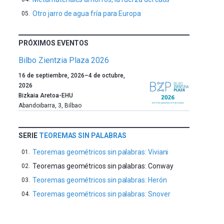
Otro jarro de agua fría para Europa
PRÓXIMOS EVENTOS
Bilbo Zientzia Plaza 2026
Un
16 de septiembre, 2026
–
4 de octubre,
año
2026
más,
Bizkaia Aretoa-EHU
Bilbao
Abandoibarra, 3
,
Bilbao
dará
la
bienvenida
SERIE
TEOREMAS SIN PALABRAS
al
Teoremas geométricos sin palabras: Viviani
otoño
con
Teoremas geométricos sin palabras: Conway
la
Teoremas geométricos sin palabras: Herón
celebración
Teoremas geométricos sin palabras: Snover
de
la
novena