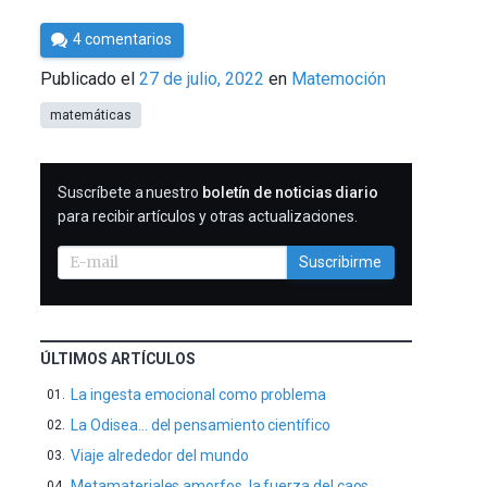
Por
4 comentarios
César
Publicado el
27 de julio, 2022
en
Matemoción
Tomé
matemáticas
SUSCRIBIRME
Suscríbete a nuestro
boletín de noticias diario
para recibir artículos y otras actualizaciones.
Suscribirme
ÚLTIMOS ARTÍCULOS
La ingesta emocional como problema
La Odisea… del pensamiento científico
Viaje alrededor del mundo
Metamateriales amorfos, la fuerza del caos