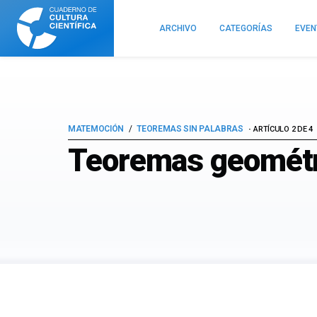
Cuaderno
de
ARCHIVO
CATEGORÍAS
EVE
Cultura
Científica
MATEMOCIÓN
TEOREMAS SIN PALABRAS
ARTÍCULO 2 DE 4
Teoremas geométri