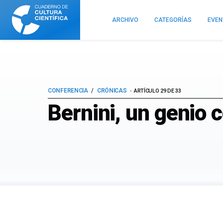
Cuaderno
de
ARCHIVO
CATEGORÍAS
EVE
Cultura
Científica
CONFERENCIA
CRÓNICAS
ARTÍCULO 29 DE 33
Bernini, un genio 