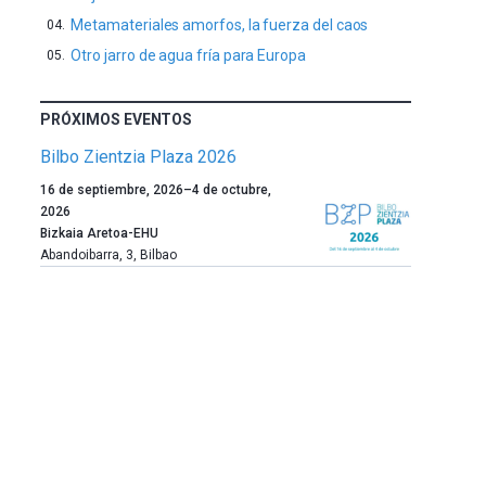
Metamateriales amorfos, la fuerza del caos
Otro jarro de agua fría para Europa
PRÓXIMOS EVENTOS
Bilbo Zientzia Plaza 2026
Un
16 de septiembre, 2026
–
4 de octubre,
año
2026
más,
Bizkaia Aretoa-EHU
Bilbao
Abandoibarra, 3
,
Bilbao
dará
la
bienvenida
al
otoño
con
la
celebración
de
la