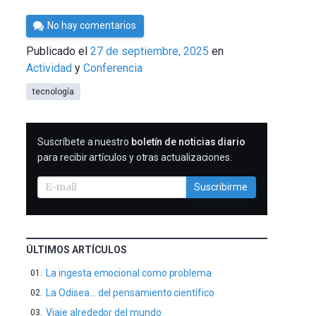
Por
No hay comentarios
César
Publicado el
27 de septiembre, 2025
en
Tomé
Actividad
Conferencia
tecnología
SUSCRIBIRME
Suscríbete a nuestro
boletín de noticias diario
para recibir artículos y otras actualizaciones.
Suscribirme
ÚLTIMOS ARTÍCULOS
La ingesta emocional como problema
La Odisea… del pensamiento científico
Viaje alrededor del mundo