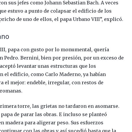
con sus jefes como Johann Sebastian Bach. A veces
ue estuvo a punto de colapsar el edificio de los
icho de uno de ellos, el papa Urbano VIII”, explicó.
ano
VIII, papa con gusto por lo monumental, quería
San Pedro. Bernini, bien por presión, por un exceso de
aceptó levantar unas estructuras que los
en el edificio, como Carlo Maderno, ya habían
a el mejor: endeble, irregular, con restos de
s romanas.
primera torre, las grietas no tardaron en asomarse.
 papa de parar las obras. E incluso se planteó
 en madera para aligerar peso. Sus esfuerzos
continuar con las obras y así sucedió hasta que la