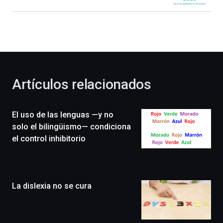
Bilbao
dará
la
bienvenida
al
otoño
con
la
Artículos relacionados
celebración
de
la
El uso de las lenguas —y no
novena
edición
solo el bilingüismo— condiciona
de
el control inhibitorio
Bilbo
Zientzia
Plaza
(BZP),
La dislexia no se cura
un
festival
que
llenará