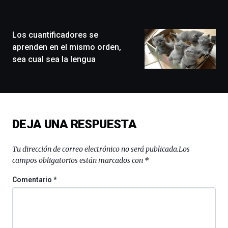
la
ciudad
de
monólogos,
Los cuantificadores se
exposiciones,
aprenden en el mismo orden,
conferencias,
sea cual sea la lengua
docufórums
y
espectáculos
de
ciencia
del
DEJA UNA RESPUESTA
16
de
septiembre
Tu dirección de correo electrónico no será publicada.
Los
al
campos obligatorios están marcados con
*
4
de
Comentario
*
octubre.
La
iniciativa,
organizada
por