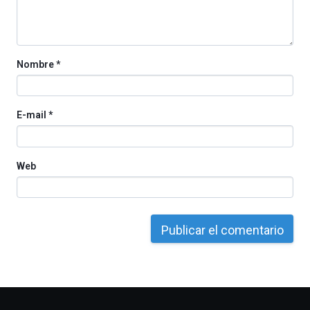
la
Cátedra…
Nombre
*
E-mail
*
Web
Otros