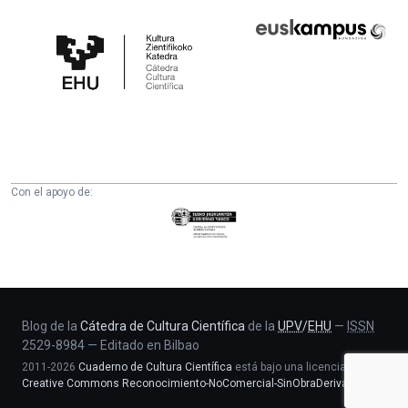
Cátedra
Euskampus
de
Fundazioa
Cultura
Científica
de
la
UPV/EHU
Con el apoyo de:
Eusko
Jaurlaritza
-
Zientzia,
Unibertsitate
eta
Blog de la
Cátedra de Cultura Científica
de la
UPV
/
EHU
—
ISSN
2529-8984
—
Editado en Bilbao
Berrikuntza
2011-2026
Cuaderno de Cultura Científica
está bajo una licencia
saila
Creative Commons Reconocimiento-NoComercial-SinObraDerivada 4.0