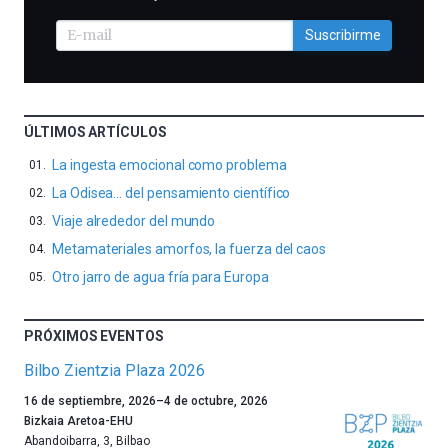
Suscribirme
ÚLTIMOS ARTÍCULOS
La ingesta emocional como problema
La Odisea… del pensamiento científico
Viaje alrededor del mundo
Metamateriales amorfos, la fuerza del caos
Otro jarro de agua fría para Europa
PRÓXIMOS EVENTOS
Bilbo Zientzia Plaza 2026
Un
16 de septiembre, 2026
–
4 de octubre, 2026
año
Bizkaia Aretoa-EHU
más,
Abandoibarra, 3
,
Bilbao