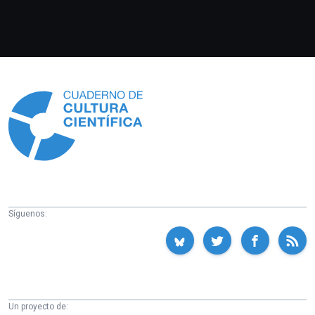
Información
Síguenos:
Un proyecto de: