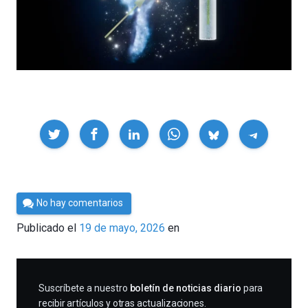
Compartir
Por
No hay comentarios
César
Publicado el
19 de mayo, 2026
en
Tomé
SUSCRIBIRME
Suscríbete a nuestro
boletín de noticias diario
para
recibir artículos y otras actualizaciones.