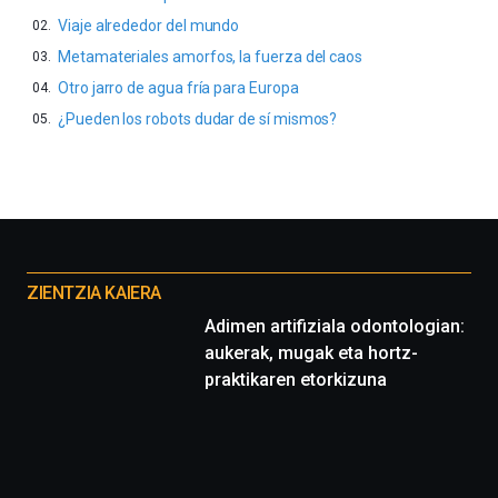
Viaje alrededor del mundo
Metamateriales amorfos, la fuerza del caos
Otro jarro de agua fría para Europa
¿Pueden los robots dudar de sí mismos?
Otros
proyectos
ZIENTZIA KAIERA
Adimen artifiziala odontologian:
aukerak, mugak eta hortz-
praktikaren etorkizuna