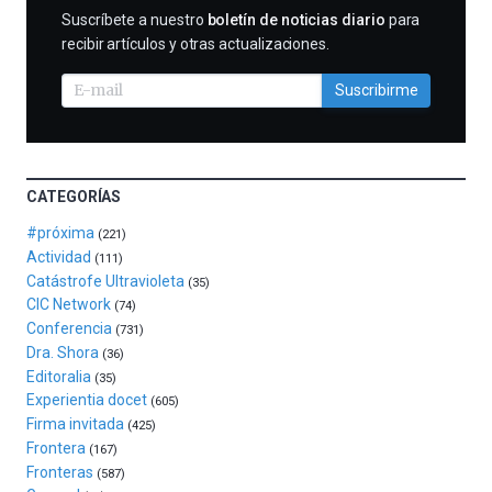
al
SUSCRIBIRME
Suscríbete a nuestro
boletín de noticias diario
para
otoño
recibir artículos y otras actualizaciones.
con
la
Suscribirme
celebración
de
la
novena
edición
CATEGORÍAS
de
Bilbo
#próxima
(221)
Zientzia
Actividad
(111)
Plaza
Catástrofe Ultravioleta
(35)
(BZP),
CIC Network
(74)
un
Conferencia
(731)
festival
Dra. Shora
(36)
que
Editoralia
(35)
llenará
Experientia docet
(605)
la
Firma invitada
(425)
ciudad
Frontera
(167)
de
Fronteras
monólogos,
(587)