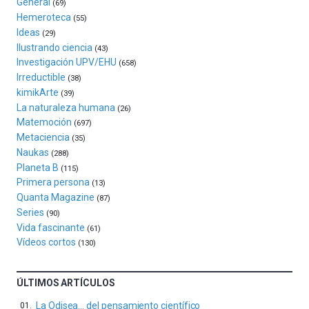
General
exposiciones,
(69)
conferencias,
Hemeroteca
(55)
docufórums
Ideas
(29)
y
Ilustrando ciencia
(43)
espectáculos
Investigación UPV/EHU
(658)
de
Irreductible
(38)
ciencia
kimikArte
(39)
del
La naturaleza humana
(26)
16
Matemoción
(697)
de
Metaciencia
(35)
septiembre
Naukas
al
(288)
Planeta B
4
(115)
de
Primera persona
(13)
octubre.
Quanta Magazine
(87)
La
Series
(90)
iniciativa,
Vida fascinante
(61)
organizada
Vídeos cortos
(130)
por
la
Cátedra…
ÚLTIMOS ARTÍCULOS
La Odisea… del pensamiento científico