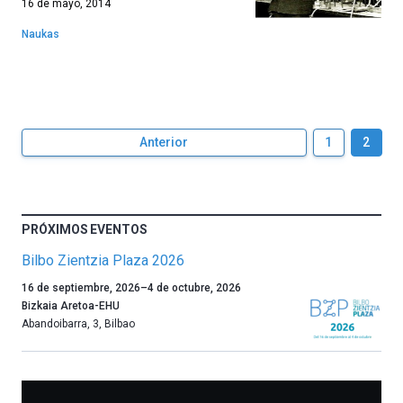
16 de mayo, 2014
Naukas
Anterior
1
2
PRÓXIMOS EVENTOS
Bilbo Zientzia Plaza 2026
Un
16 de septiembre, 2026
–
4 de octubre, 2026
año
Bizkaia Aretoa-EHU
más,
Abandoibarra, 3
,
Bilbao
Bilbao
dará
la
bienvenida