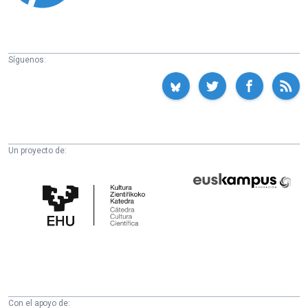
Síguenos:
Un proyecto de:
Cátedra
Euskampus
de
Fundazioa
Cultura
Científica
de
la
UPV/EHU
Con el apoyo de: