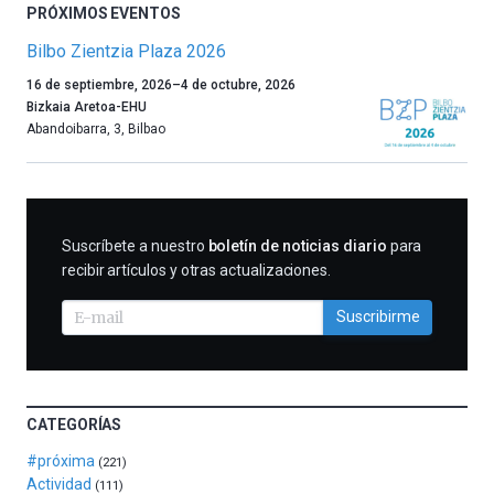
PRÓXIMOS EVENTOS
Bilbo Zientzia Plaza 2026
Un
16 de septiembre, 2026
–
4 de octubre, 2026
año
Bizkaia Aretoa-EHU
más,
Abandoibarra, 3
,
Bilbao
Bilbao
dará
la
bienvenida
al
SUSCRIBIRME
Suscríbete a nuestro
boletín de noticias diario
para
otoño
recibir artículos y otras actualizaciones.
con
la
Suscribirme
celebración
de
la
novena
edición
CATEGORÍAS
de
Bilbo
#próxima
(221)
Zientzia
Actividad
(111)