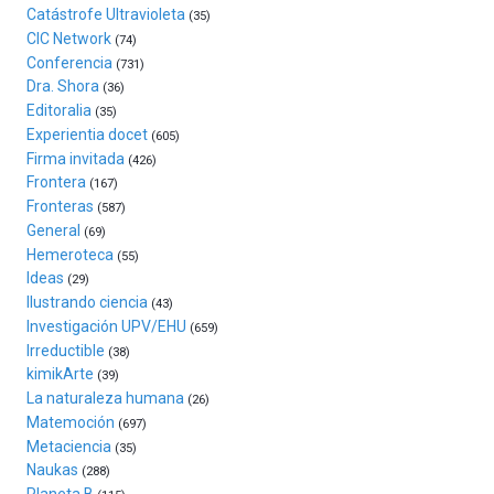
Plaza
Catástrofe Ultravioleta
(35)
(BZP),
CIC Network
(74)
un
Conferencia
(731)
festival
Dra. Shora
(36)
que
Editoralia
(35)
llenará
Experientia docet
(605)
la
Firma invitada
(426)
ciudad
Frontera
(167)
de
Fronteras
monólogos,
(587)
General
exposiciones,
(69)
conferencias,
Hemeroteca
(55)
docufórums
Ideas
(29)
y
Ilustrando ciencia
(43)
espectáculos
Investigación UPV/EHU
(659)
de
Irreductible
(38)
ciencia
kimikArte
(39)
del
La naturaleza humana
(26)
16
Matemoción
(697)
de
Metaciencia
(35)
septiembre
Naukas
al
(288)