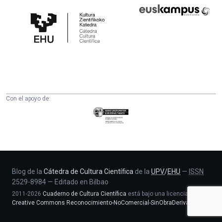
Cátedra
Euskampus
de
Fundazioa
Cultura
Científica
de
la
UPV/EHU
Con el apoyo de:
Eusko
Jaurlaritza
-
Zientzia,
Unibertsitate
eta
Blog de la
Cátedra de Cultura Científica
de la
UPV
/
EHU
—
ISSN
2529-8984
—
Editado en Bilbao
Berrikuntza
2011-2026
Cuaderno de Cultura Científica
está bajo una licencia
saila
Creative Commons Reconocimiento-NoComercial-SinObraDerivada 4.0