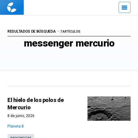
Cuaderno
de
Cultura
Científica
RESULTADOS DE BÚSQUEDA
7 ARTÍCULOS
messenger mercurio
El hielo de los polos de
Mercurio
8 de junio, 2026
Planeta B
geociencias