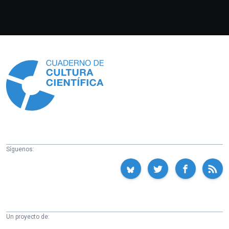
Información
Síguenos:
Un proyecto de: