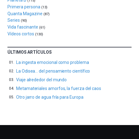
Planeta B
4
(115)
de
Primera persona
(13)
octubre.
Quanta Magazine
(87)
La
Series
(90)
iniciativa,
Vida fascinante
(61)
organizada
Vídeos cortos
(130)
por
la
Cátedra…
ÚLTIMOS ARTÍCULOS
La ingesta emocional como problema
La Odisea… del pensamiento científico
Viaje alrededor del mundo
Metamateriales amorfos, la fuerza del caos
Otro jarro de agua fría para Europa
Otros