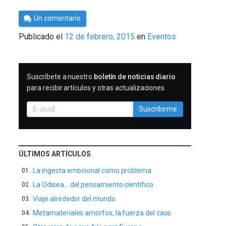
Por
Un comentario
Cultura
Publicado el
12 de febrero, 2015
en
Eventos
Cientifica
SUSCRIBIRME
Suscríbete a nuestro
boletín de noticias diario
para recibir artículos y otras actualizaciones.
Suscribirme
ÚLTIMOS ARTÍCULOS
La ingesta emocional como problema
La Odisea… del pensamiento científico
Viaje alrededor del mundo
Metamateriales amorfos, la fuerza del caos