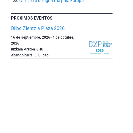
Otro jarro de agua fría para Europa
PRÓXIMOS EVENTOS
Bilbo Zientzia Plaza 2026
Un
16 de septiembre, 2026
–
4 de octubre,
año
2026
más,
Bizkaia Aretoa-EHU
Bilbao
Abandoibarra, 3
,
Bilbao
dará
la
bienvenida
al
otoño
con
la
celebración
de
la
novena
edición
de