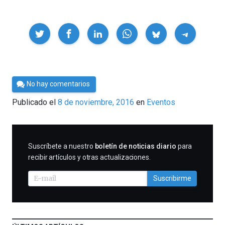
Compartir
Por
No hay comentarios
Cultura
Publicado el
8 de noviembre, 2016
en
Eventos
Cientifica
SUSCRIBIRME
Suscríbete a nuestro
boletín de noticias diario
para
recibir artículos y otras actualizaciones.
Suscribirme