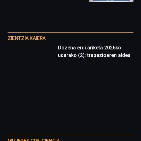
y
espectáculos
de
ciencia
Otros
del
proyectos
16
ZIENTZIA KAIERA
de
Dozena erdi ariketa 2026ko
septiembre
udarako (2): trapezioaren aldea
al
4
de
octubre.
La
iniciativa,
organizada
por
la
Cátedra…
MUJERES CON CIENCIA