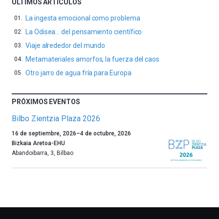
ÚLTIMOS ARTÍCULOS
La ingesta emocional como problema
La Odisea… del pensamiento científico
Viaje alrededor del mundo
Metamateriales amorfos, la fuerza del caos
Otro jarro de agua fría para Europa
PRÓXIMOS EVENTOS
Bilbo Zientzia Plaza 2026
Un
16 de septiembre, 2026
–
4 de octubre, 2026
año
Bizkaia Aretoa-EHU
más,
Abandoibarra, 3
,
Bilbao
Bilbao
dará
la
bienvenida
al
otoño