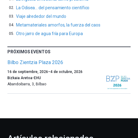
La Odisea… del pensamiento científico
Viaje alrededor del mundo
Metamateriales amorfos, la fuerza del caos
Otro jarro de agua fría para Europa
PRÓXIMOS EVENTOS
Bilbo Zientzia Plaza 2026
Un
16 de septiembre, 2026
–
4 de octubre, 2026
año
Bizkaia Aretoa-EHU
más,
Abandoibarra, 3
,
Bilbao
Bilbao
dará
la
bienvenida
al
otoño
con
la