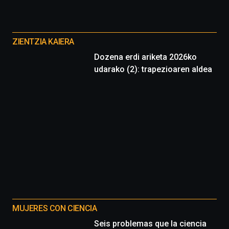
de
ciencia
Otros
del
proyectos
16
ZIENTZIA KAIERA
de
Dozena erdi ariketa 2026ko
septiembre
udarako (2): trapezioaren aldea
al
4
de
octubre.
La
iniciativa,
organizada
por
la
Cátedra…
MUJERES CON CIENCIA
Seis problemas que la ciencia