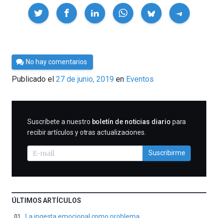
Compartir
Por
No hay comentarios
César
Publicado el
27 de junio, 2019
en
Eventos
Tomé
SUSCRIBIRME
Suscríbete a nuestro
boletín de noticias diario
para
recibir artículos y otras actualizaciones.
Suscribirme
ÚLTIMOS ARTÍCULOS
La ingesta emocional como problema