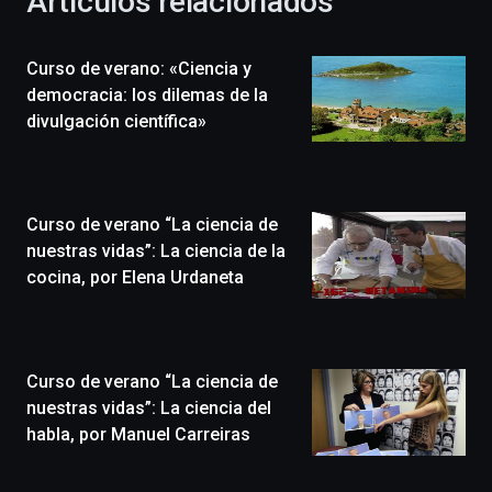
Artículos relacionados
celebración
de
la
Curso de verano: «Ciencia y
novena
edición
democracia: los dilemas de la
de
divulgación científica»
Bilbo
Zientzia
Plaza
(BZP),
Curso de verano “La ciencia de
un
festival
nuestras vidas”: La ciencia de la
que
cocina, por Elena Urdaneta
llenará
la
ciudad
de
monólogos,
Curso de verano “La ciencia de
exposiciones,
nuestras vidas”: La ciencia del
conferencias,
habla, por Manuel Carreiras
docufórums
y
espectáculos