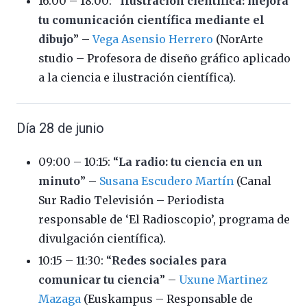
16:00 – 18:00: “
Ilustración científica: mejora
tu comunicación científica mediante el
dibujo
” –
Vega Asensio Herrero
(NorArte
studio – Profesora de diseño gráfico aplicado
a la ciencia e ilustración científica).
Día 28 de junio
09:00 – 10:15: “
La radio: tu ciencia en un
minuto
” –
Susana Escudero Martín
(Canal
Sur Radio Televisión – Periodista
responsable de ‘El Radioscopio’, programa de
divulgación científica).
10:15 – 11:30: “
Redes sociales para
comunicar tu ciencia
” –
Uxune Martinez
Mazaga
(Euskampus – Responsable de