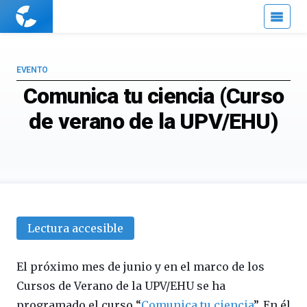
Cuaderno
de
Cultura
Científica
EVENTO
Comunica tu ciencia (Curso
de verano de la UPV/EHU)
Lectura accesible
El próximo mes de junio y en el marco de los
Cursos de Verano de la UPV/EHU se ha
programado el curso “
Comunica tu ciencia
”. En él