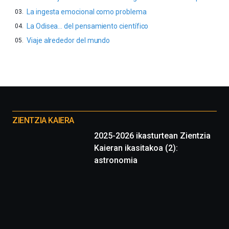
La ingesta emocional como problema
La Odisea… del pensamiento científico
Viaje alrededor del mundo
Otros
proyectos
ZIENTZIA KAIERA
2025-2026 ikasturtean Zientzia
Kaieran ikasitakoa (2):
astronomia