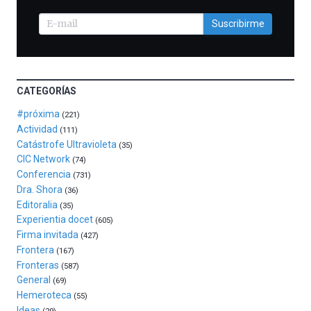
con
la
Suscribirme
celebración
de
la
novena
edición
CATEGORÍAS
de
Bilbo
#próxima
(221)
Zientzia
Actividad
(111)
Plaza
Catástrofe Ultravioleta
(35)
(BZP),
CIC Network
(74)
un
Conferencia
(731)
festival
Dra. Shora
(36)
que
Editoralia
(35)
llenará
Experientia docet
(605)
la
Firma invitada
(427)
ciudad
Frontera
(167)
de
Fronteras
monólogos,
(587)
General
exposiciones,
(69)
conferencias,
Hemeroteca
(55)
docufórums
Ideas