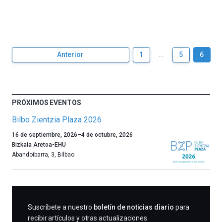
Anterior
1
…
5
6
PRÓXIMOS EVENTOS
Bilbo Zientzia Plaza 2026
Un
16 de septiembre, 2026
–
4 de octubre, 2026
año
Bizkaia Aretoa-EHU
más,
Abandoibarra, 3
,
Bilbao
Bilbao
dará
la
bienvenida
al
SUSCRIBIRME
Suscríbete a nuestro
boletín de noticias diario
para
otoño
recibir artículos y otras actualizaciones.