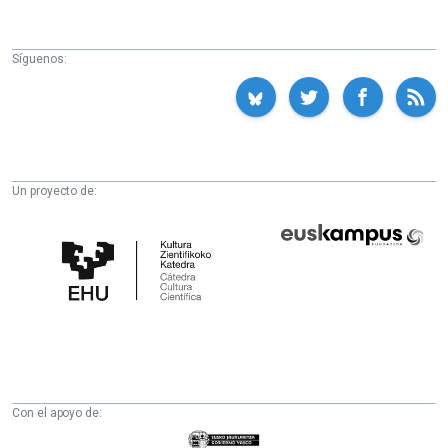
Síguenos:
Un proyecto de:
Cátedra
Euskampus
de
Fundazioa
Cultura
Científica
de
la
UPV/EHU
Con el apoyo de:
Eusko