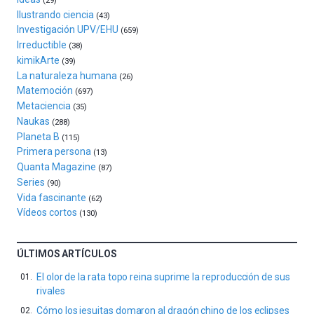
(29)
y
Ilustrando ciencia
(43)
espectáculos
Investigación UPV/EHU
(659)
de
Irreductible
(38)
ciencia
kimikArte
(39)
del
La naturaleza humana
(26)
16
Matemoción
(697)
de
Metaciencia
(35)
septiembre
Naukas
al
(288)
Planeta B
4
(115)
de
Primera persona
(13)
octubre.
Quanta Magazine
(87)
La
Series
(90)
iniciativa,
Vida fascinante
(62)
organizada
Vídeos cortos
(130)
por
la
Cátedra…
ÚLTIMOS ARTÍCULOS
El olor de la rata topo reina suprime la reproducción de sus
rivales
Cómo los jesuitas domaron al dragón chino de los eclipses