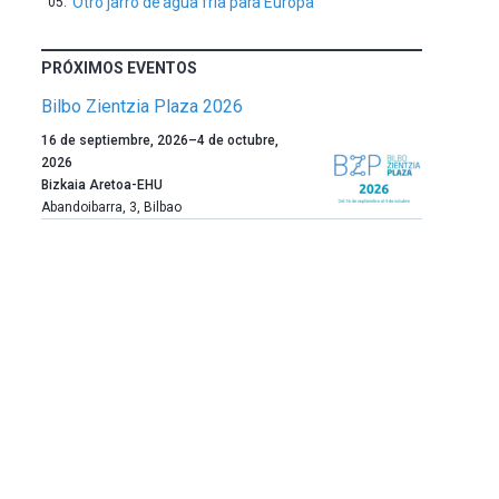
Otro jarro de agua fría para Europa
PRÓXIMOS EVENTOS
Bilbo Zientzia Plaza 2026
Un
16 de septiembre, 2026
–
4 de octubre,
año
2026
más,
Bizkaia Aretoa-EHU
Bilbao
Abandoibarra, 3
,
Bilbao
dará
la
bienvenida
al
otoño
con
la
celebración
de
la
novena
edición
de