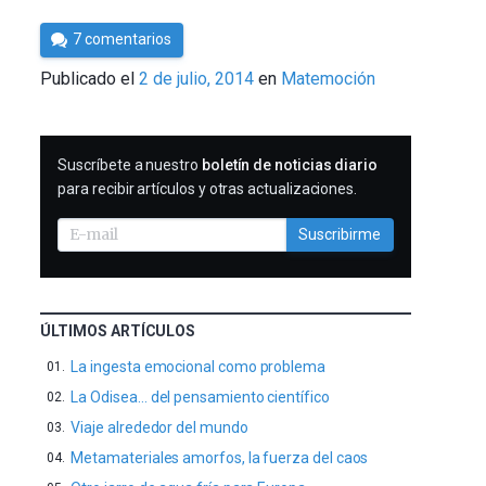
Por
7 comentarios
César
Publicado el
2 de julio, 2014
en
Matemoción
Tomé
SUSCRIBIRME
Suscríbete a nuestro
boletín de noticias diario
para recibir artículos y otras actualizaciones.
Suscribirme
ÚLTIMOS ARTÍCULOS
La ingesta emocional como problema
La Odisea… del pensamiento científico
Viaje alrededor del mundo
Metamateriales amorfos, la fuerza del caos