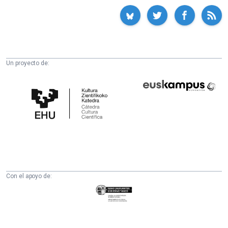
Un proyecto de:
Cátedra
Euskampus
de
Fundazioa
Cultura
Científica
de
la
UPV/EHU
Con el apoyo de:
Eusko
Jaurlaritza
-
Zientzia,