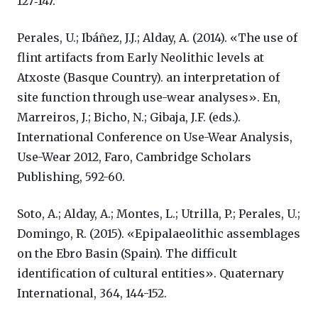
127‐147.
Perales, U.; Ibáñez, J.J.; Alday, A. (2014). «The use of
flint artifacts from Early Neolithic levels at
Atxoste (Basque Country). an interpretation of
site function through use-wear analyses». En,
Marreiros, J.; Bicho, N.; Gibaja, J.F. (eds.).
International Conference on Use-Wear Analysis,
Use-Wear 2012, Faro, Cambridge Scholars
Publishing, 592-60.
Soto, A.; Alday, A.; Montes, L.; Utrilla, P.; Perales, U.;
Domingo, R. (2015). «Epipalaeolithic assemblages
on the Ebro Basin (Spain). The difficult
identification of cultural entities». Quaternary
International, 364, 144-152.