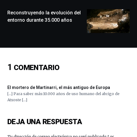
de
monólogos,
Reconstruyendo la evolución del
exposiciones,
entorno durante 35.000 años
conferencias,
docufórums
y
espectáculos
de
ciencia
del
1
COMENTARIO
16
de
septiembre
al
El mortero de Martinarri, el más antiguo de Europa
4
[…] Para saber más:10.000 años de uso humano del abrigo de
de
Atxoste […]
octubre.
La
iniciativa,
DEJA UNA RESPUESTA
organizada
por
la
Tu dirección de correo electrónico no será publicada.
Los