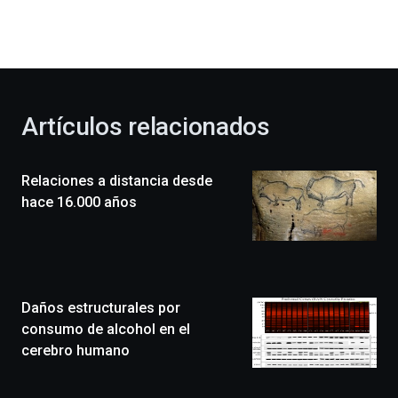
dará
la
bienvenida
al
otoño
con
la
Artículos relacionados
celebración
de
la
Relaciones a distancia desde
novena
edición
hace 16.000 años
de
Bilbo
Zientzia
Plaza
(BZP),
Daños estructurales por
un
festival
consumo de alcohol en el
que
cerebro humano
llenará
la
ciudad