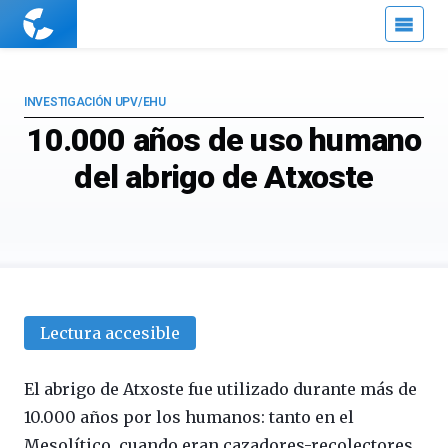
Cuaderno
de
Cultura
Científica
INVESTIGACIÓN UPV/EHU
10.000 años de uso humano
del abrigo de Atxoste
Lectura accesible
El abrigo de Atxoste fue utilizado durante más de
10.000 años por los humanos: tanto en el
Mesolítico, cuando eran cazadores-recolectores,