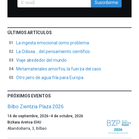
Suscribirme
ÚLTIMOS ARTÍCULOS
La ingesta emocional como problema
La Odisea… del pensamiento científico
Viaje alrededor del mundo
Metamateriales amorfos, la fuerza del caos
Otro jarro de agua fría para Europa
PRÓXIMOS EVENTOS
Bilbo Zientzia Plaza 2026
Un
16 de septiembre, 2026
–
4 de octubre, 2026
año
Bizkaia Aretoa-EHU
más,
Abandoibarra, 3
,
Bilbao
Bilbao