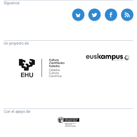
Síguenos:
Un proyecto de:
Cátedra
Euskampus
de
Fundazioa
Cultura
Científica
de
la
UPV/EHU
Con el apoyo de:
Eusko
Jaurlaritza
-