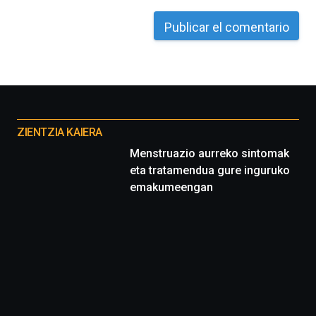
Otros
proyectos
ZIENTZIA KAIERA
Menstruazio aurreko sintomak
eta tratamendua gure inguruko
emakumeengan