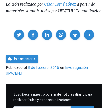
Edición realizada por
César Tomé López
a partir de
materiales suministrados por UPV/EHU Komunikazioa
Compartir
Por
Un comentario
César
Publicado el
8 de febrero, 2016
en
Investigación
Tomé
UPV/EHU
SUSCRIBIRME
Suscríbete a nuestro
boletín de noticias diario
para
recibir artículos y otras actualizaciones.