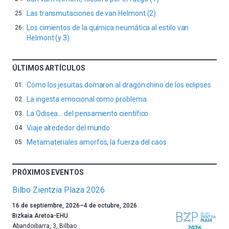
Las transmutaciones de van Helmont (2)
Los cimientos de la química neumática al estilo van
Helmont (y 3)
ÚLTIMOS ARTÍCULOS
Cómo los jesuitas domaron al dragón chino de los eclipses
La ingesta emocional como problema
La Odisea… del pensamiento científico
Viaje alrededor del mundo
Metamateriales amorfos, la fuerza del caos
PRÓXIMOS EVENTOS
Bilbo Zientzia Plaza 2026
Un
16 de septiembre, 2026
–
4 de octubre, 2026
año
Bizkaia Aretoa-EHU
más,
Abandoibarra, 3
,
Bilbao