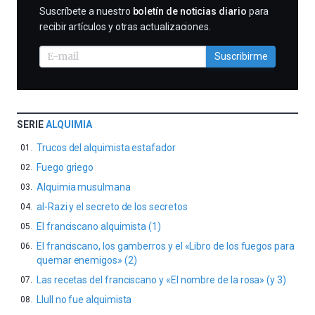
SUSCRIBIRME
Suscríbete a nuestro
boletín de noticias diario
para
recibir artículos y otras actualizaciones.
Suscribirme
SERIE
ALQUIMIA
Trucos del alquimista estafador
Fuego griego
Alquimia musulmana
al-Razi y el secreto de los secretos
El franciscano alquimista (1)
El franciscano, los gamberros y el «Libro de los fuegos para
quemar enemigos» (2)
Las recetas del franciscano y «El nombre de la rosa» (y 3)
Llull no fue alquimista