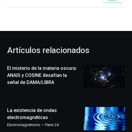
Bilbao
dará
la
bienvenida
al
otoño
con
la
Artículos relacionados
celebración
de
la
El misterio de la materia oscura:
novena
edición
ANAIS y COSINE desafían la
de
señal de DAMA/LIBRA
Bilbo
Zientzia
Plaza
(BZP),
La existencia de ondas
un
festival
electromagnéticas
que
Electromagnetismo — Parte 24
llenará