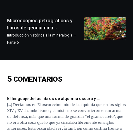
la
ciudad
de
monólogos,
Microscopios petrográficos y
exposiciones,
libros de geoquímica
conferencias,
Introducción histórica a la mineralogía —
docufórums
Parte 5
y
espectáculos
de
ciencia
del
16
5
COMENTARIOS
de
septiembre
al
4
El lenguaje de los libros de alquimia oscura y …
de
[…] Decíamos en El oscurecimiento de la alquimia que en los siglos
octubre.
XIV y XV el simbolismo y el misterio se convirtieron en un arma
La
de defensa, más que una forma de guardar “el gran secreto”, que
iniciativa,
no era otra cosa que lo que ya circulaba libremente en siglos
organizada
anteriores. Esta oscuridad servía también como cortina frente a
por