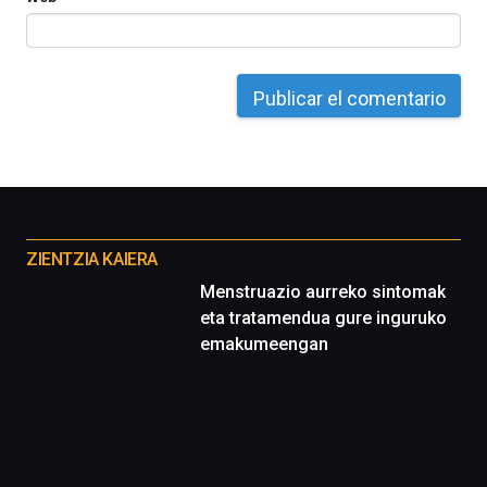
Otros
proyectos
ZIENTZIA KAIERA
Menstruazio aurreko sintomak
eta tratamendua gure inguruko
emakumeengan