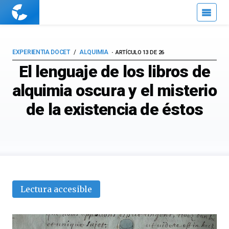
Cuaderno
de
Cultura
Científica
EXPERIENTIA DOCET
ALQUIMIA
ARTÍCULO 13 DE 26
El lenguaje de los libros de
alquimia oscura y el misterio
de la existencia de éstos
Lectura accesible