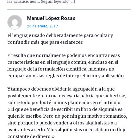
las acusaciones … Seguir leyendo […]
la
Cátedra…
Manuel López Rosas
26 de enero, 2017
El lenguaje usado deliberadamente para ocultar y
confundir más que para esclarecer.
Y resulta que normalmente podemos encontrar esas
características en el lenguaje común, e incluso en el
lenguaje de la formulación científica, mientras no
compartamos las reglas de interpretación y aplicación.
Y tampoco debemos olvidar la agrupación a la que
posiblemente en forma necesaria habría que adherirse,
sobre todo por los términos planteados en el artículo:
«El que se beneficia de escribir un libro de alquimia es
quien lo escribe. Pero no por ningún motivo romántico,
sino porque lo puede vender a otros alquimistas o a
aspirantes a serlo. Y los alquimistas necesitaban un flujo
constante de dinero.»