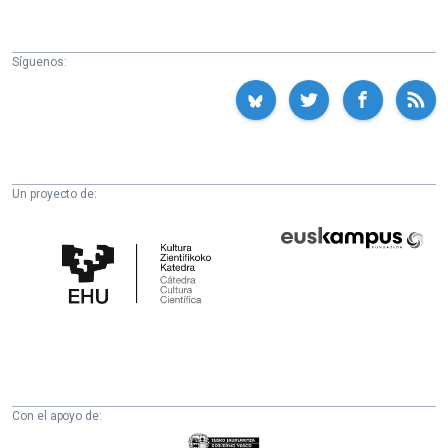
Síguenos:
Un proyecto de:
Cátedra
Euskampus
de
Fundazioa
Cultura
Científica
de
la
UPV/EHU
Con el apoyo de:
Eusko