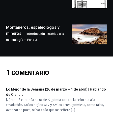
que
llenará
la
ciudad
de
monólogos,
Montañeros, espeleólogos y
exposiciones,
mineros
Introducción histórica a la
conferencias,
mineralogía — Parte 3
docufórums
y
espectáculos
de
ciencia
del
1
COMENTARIO
16
de
septiembre
al
Lo Mejor de la Semana (26 de marzo – 1 de abril) | Hablando
4
de Ciencia
de
[…] Tomé continúa su serie Alquimia con De la reforma a la
octubre.
revolución. En los siglos XIV y XV las artes químicas, como tales,
La
avanzaron poco, salvo en lo que se refiere […]
iniciativa,