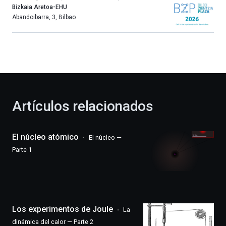
año
Bizkaia Aretoa-EHU
más,
Abandoibarra, 3
,
Bilbao
Bilbao
dará
la
bienvenida
al
otoño
con
la
Artículos relacionados
celebración
de
la
El núcleo atómico
El núcleo —
novena
edición
Parte 1
de
Bilbo
Zientzia
Plaza
(BZP),
Los experimentos de Joule
un
La
festival
dinámica del calor — Parte 2