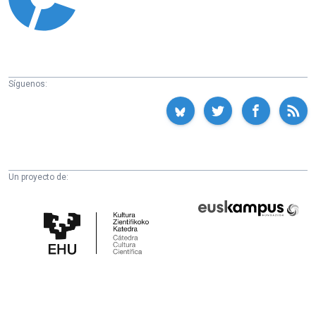
Síguenos:
Un proyecto de:
Cátedra
Euskampus
de
Fundazioa
Cultura
Científica
de
la
UPV/EHU