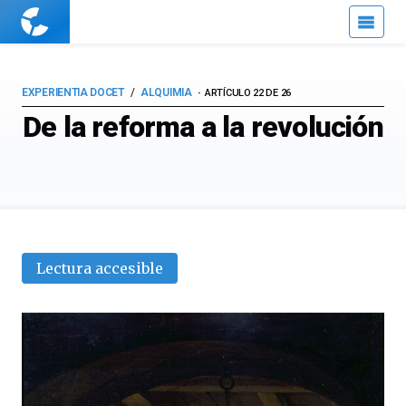
Cuaderno
de
Cultura
Científica
EXPERIENTIA DOCET
ALQUIMIA
ARTÍCULO 22 DE 26
De la reforma a la revolución
Lectura accesible