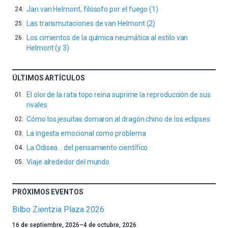
Jan van Helmont, filósofo por el fuego (1)
Las transmutaciones de van Helmont (2)
Los cimientos de la química neumática al estilo van
Helmont (y 3)
ÚLTIMOS ARTÍCULOS
El olor de la rata topo reina suprime la reproducción de sus
rivales
Cómo los jesuitas domaron al dragón chino de los eclipses
La ingesta emocional como problema
La Odisea… del pensamiento científico
Viaje alrededor del mundo
PRÓXIMOS EVENTOS
Bilbo Zientzia Plaza 2026
Un
16 de septiembre, 2026
–
4 de octubre, 2026