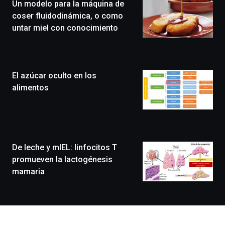
Un modelo para la máquina de
novena
edición
coser fluidodinámica, o como
de
untar miel con conocimiento
Bilbo
Zientzia
Plaza
(BZP),
El azúcar oculto en los
un
festival
alimentos
que
llenará
la
ciudad
de
monólogos,
De leche y mIEL: linfocitos T
exposiciones,
promueven la lactogénesis
conferencias,
mamaria
docufórums
y
espectáculos
de
ciencia