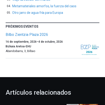
Metamateriales amorfos, la fuerza del caos
Otro jarro de agua fría para Europa
PRÓXIMOS EVENTOS
Bilbo Zientzia Plaza 2026
Un
16 de septiembre, 2026
–
4 de octubre, 2026
año
Bizkaia Aretoa-EHU
más,
Abandoibarra, 3
,
Bilbao
Bilbao
dará
la
bienvenida
al
otoño
con
la
Artículos relacionados
celebración
de
la