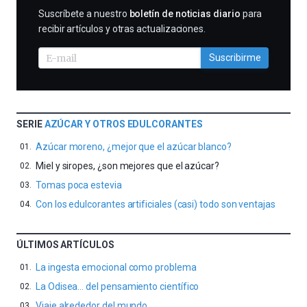
SUSCRIBIRME
Suscríbete a nuestro
boletín de noticias diario
para
recibir artículos y otras actualizaciones.
Suscribirme
SERIE
AZÚCAR Y OTROS EDULCORANTES
Azúcar moreno, ¿mejor que el azúcar blanco?
Miel y siropes, ¿son mejores que el azúcar?
Tomas poca estevia
Con los edulcorantes artificiales (casi) todo son ventajas
ÚLTIMOS ARTÍCULOS
La ingesta emocional como problema
La Odisea… del pensamiento científico
Viaje alrededor del mundo