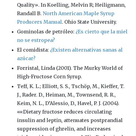
Quality». In Koelling, Melvin R; Heiligmann,
Randall B.
North American Maple Syrup
Producers Manual
. Ohio State University.
Gominolas de petróleo:
¿Es cierto que la miel
no se estropea?
El comidista:
¿Existen alternativas sanas al
azúcar?
Forristal, Linda (2001). The Murky World of
High-Fructose Corn Syrup.
Teff, K. L.; Elliott, S. S., Tschöp, M., Kieffer, T.
J., Rader. D., Heiman, M., Townsend, R. R.,
Keim, N. L., D’Alessio, D., Havel, P. J. (2004).
««Dietary fructose reduces circulating
insulin and leptin, attenuates postprandial
suppression of ghrelin, and increases