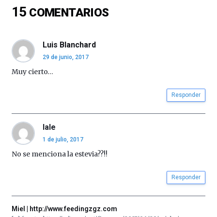
del
15
COMENTARIOS
16
de
septiembre
al
Luis Blanchard
4
29 de junio, 2017
de
octubre.
Muy cierto…
La
iniciativa,
Responder
organizada
por
la
lale
Cátedra…
1 de julio, 2017
No se menciona la estevia??!!
Responder
Miel | http://www.feedingzgz.com