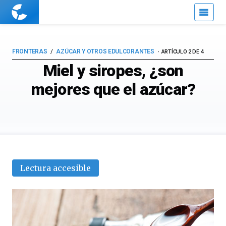
Cuaderno
de
Cultura
Científica
FRONTERAS
AZÚCAR Y OTROS EDULCORANTES
ARTÍCULO 2 DE 4
Miel y siropes, ¿son
mejores que el azúcar?
Lectura accesible