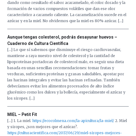
dando como resultado el sabor acaramelado, el color dorado y la
formación de varios compuestos volátiles que dan ese olor
característico a caramelo caliente. La caramelización sucede en el
azúcar y en la miel. No olvidemos que la miel es 80% azúcar. […]
Aunque tengas colesterol, podrás desayunar huevos –
Cuaderno de Cultura Científica
[…] Lo que sí sabemos que disminuye el riesgo cardiovascular,
mantiene a raya nuestro nivel de colesterol y la cantidad de
lipoproteínas portadoras de colesterol malo, es seguir una dieta
basada en unas sencillas recomendaciones: tomar frutas y
verduras, suficientes proteínas y grasas saludables, apostar por
las harinas integrales y evitar las harinas refinadas. También
deberíamos evitar los alimentos procesados de alto índice
glucémico como los dulces y la bollería, especialmente el azúcar y
los siropes. […]
MIEL – Petit Fit
[…] 1. La miel.
https://ecocolmena.com/la-apicultura/la-miel/
2. Miel
y siropes, ¿son mejores que el azúcar?.
https://culturacientifica.com/2017/06/29/miel-siropes-mejores-