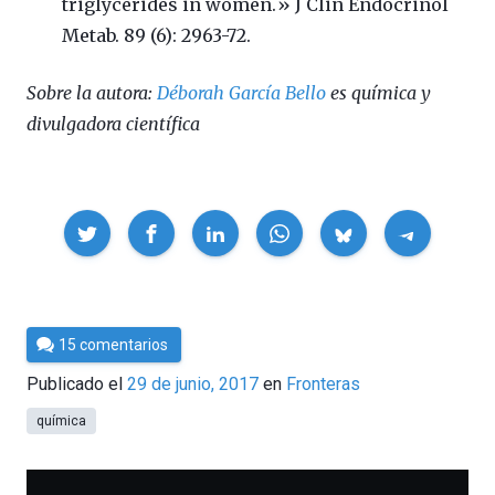
triglycerides in women.» J Clin Endocrinol
Metab. 89 (6): 2963-72.
Sobre la autora:
Déborah García Bello
es química y
divulgadora científica
Compartir
Por
15 comentarios
César
Publicado el
29 de junio, 2017
en
Fronteras
Tomé
química