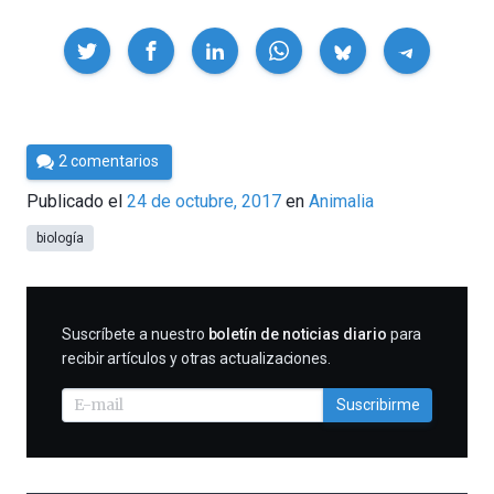
Compartir
Por
2 comentarios
César
Publicado el
24 de octubre, 2017
en
Animalia
Tomé
biología
SUSCRIBIRME
Suscríbete a nuestro
boletín de noticias diario
para
recibir artículos y otras actualizaciones.
Suscribirme