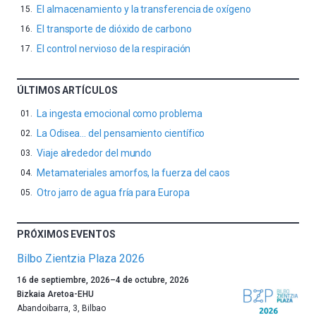
El almacenamiento y la transferencia de oxígeno
El transporte de dióxido de carbono
El control nervioso de la respiración
ÚLTIMOS ARTÍCULOS
La ingesta emocional como problema
La Odisea… del pensamiento científico
Viaje alrededor del mundo
Metamateriales amorfos, la fuerza del caos
Otro jarro de agua fría para Europa
PRÓXIMOS EVENTOS
Bilbo Zientzia Plaza 2026
Un
16 de septiembre, 2026
–
4 de octubre, 2026
año
Bizkaia Aretoa-EHU
más,
Abandoibarra, 3
,
Bilbao