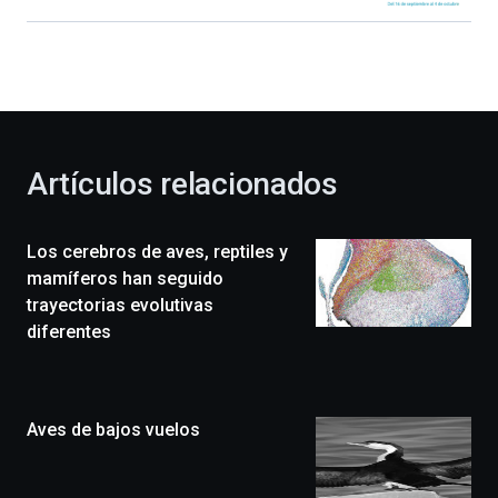
Bilbao
dará
la
bienvenida
al
otoño
con
la
Artículos relacionados
celebración
de
la
Los cerebros de aves, reptiles y
novena
edición
mamíferos han seguido
de
trayectorias evolutivas
Bilbo
diferentes
Zientzia
Plaza
(BZP),
un
Aves de bajos vuelos
festival
que
llenará