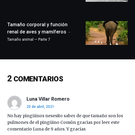
la
ciudad
de
monólogos,
Tamaño corporal y función
exposiciones,
conferencias,
renal de aves y mamíferos
docufórums
Tamaño animal — Parte 7
y
espectáculos
de
ciencia
del
16
2
COMENTARIOS
de
septiembre
al
4
Luna Villar Romero
de
20 de abril, 2021
octubre.
La
No hay pingüinos nesesito saber de que tamaño son los
iniciativa,
pulmones de el pingüino Común gracias por leer este
organizada
comentario Luna de 9 años. Y gracias
por