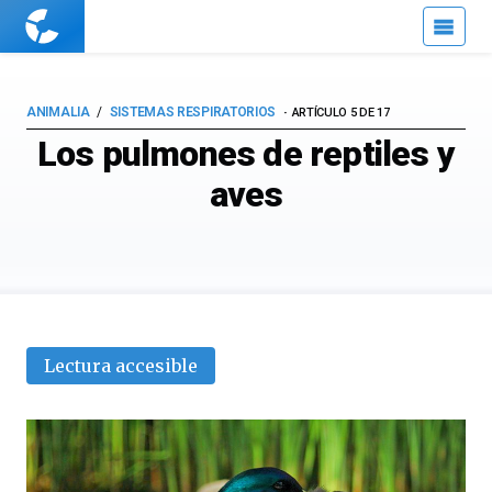
Cuaderno
de
Cultura
Científica
ANIMALIA
SISTEMAS RESPIRATORIOS
ARTÍCULO 5 DE 17
Los pulmones de reptiles y
aves
Lectura accesible