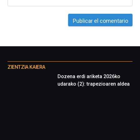
Otros
proyectos
ZIENTZIA KAIERA
Dozena erdi ariketa 2026ko
udarako (2): trapezioaren aldea