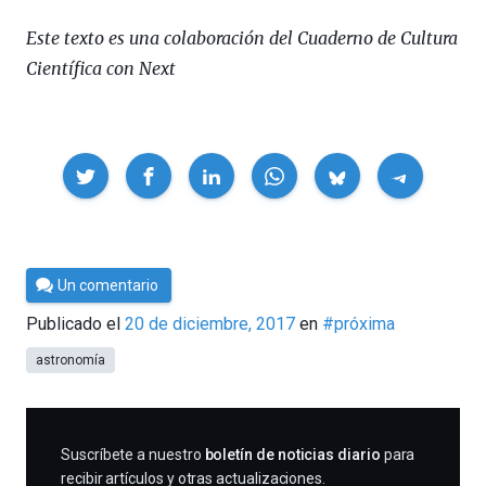
Este texto es una colaboración del Cuaderno de Cultura
Científica con Next
Compartir
Por
Un comentario
César
Publicado el
20 de diciembre, 2017
en
#próxima
Tomé
astronomía
SUSCRIBIRME
Suscríbete a nuestro
boletín de noticias diario
para
recibir artículos y otras actualizaciones.