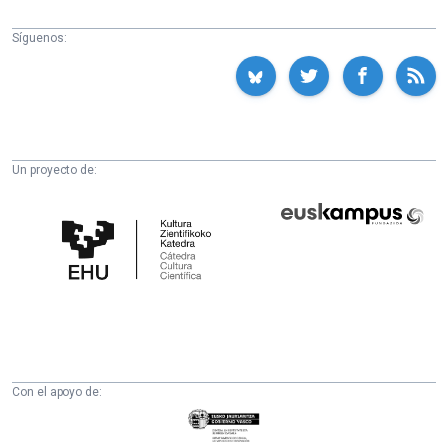
Síguenos:
Un proyecto de:
Cátedra
Euskampus
de
Fundazioa
Cultura
Científica
de
la
UPV/EHU
Con el apoyo de:
Eusko
Jaurlaritza