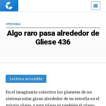
Cuaderno
de
Cultura
Científica
#PRÓXIMA
Algo raro pasa alrededor de
Gliese 436
Lectura accesible
En el imaginario colectivo los planetas de un
sistema solar giran alrededor de su estrella en el
mismo plano, y este plano es también el plano