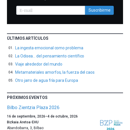
Suscribirme
ÚLTIMOS ARTÍCULOS
La ingesta emocional como problema
La Odisea… del pensamiento científico
Viaje alrededor del mundo
Metamateriales amorfos, la fuerza del caos
Otro jarro de agua fría para Europa
PRÓXIMOS EVENTOS
Bilbo Zientzia Plaza 2026
Un
16 de septiembre, 2026
–
4 de octubre, 2026
año
Bizkaia Aretoa-EHU
más,
Abandoibarra, 3
,
Bilbao