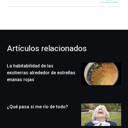
Bilbao
dará
la
bienvenida
al
otoño
con
la
Artículos relacionados
celebración
de
la
La habitabilidad de las
novena
edición
exotierras alrededor de estrellas
de
enanas rojas
Bilbo
Zientzia
Plaza
(BZP),
¿Qué pasa si me río de todo?
un
festival
que
llenará