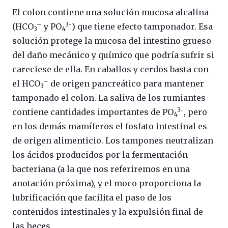
El colon contiene una solución mucosa alcalina
–
3-
(HCO
y PO
) que tiene efecto tamponador. Esa
3
4
solución protege la mucosa del intestino grueso
del daño mecánico y químico que podría sufrir si
careciese de ella. En caballos y cerdos basta con
–
el HCO
de origen pancreático para mantener
3
tamponado el colon. La saliva de los rumiantes
3-
contiene cantidades importantes de PO
, pero
4
en los demás mamíferos el fosfato intestinal es
de origen alimenticio. Los tampones neutralizan
los ácidos producidos por la fermentación
bacteriana (a la que nos referiremos en una
anotación próxima), y el moco proporciona la
lubrificación que facilita el paso de los
contenidos intestinales y la expulsión final de
las heces.