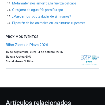
Metamateriales amorfos, la fuerza del caos
Otro jarro de agua fría para Europa
¿Pueden los robots dudar de sí mismos?
El patrón de los animales en las pinturas rupestres
PRÓXIMOS EVENTOS
Bilbo Zientzia Plaza 2026
Un
16 de septiembre, 2026
–
4 de octubre, 2026
año
Bizkaia Aretoa-EHU
más,
Abandoibarra, 3
,
Bilbao
Bilbao
dará
la
bienvenida
al
otoño
con
la
Artículos relacionados
celebración