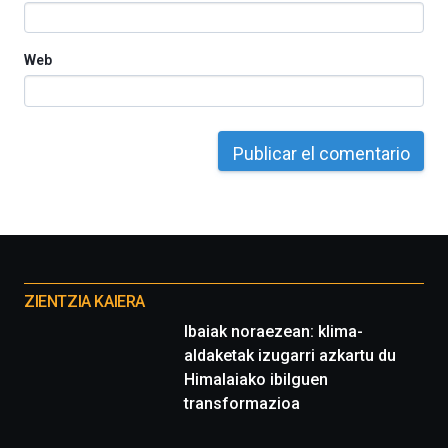
Web
Otros
proyectos
ZIENTZIA KAIERA
Ibaiak noraezean: klima-
aldaketak izugarri azkartu du
Himalaiako ibilguen
transformazioa