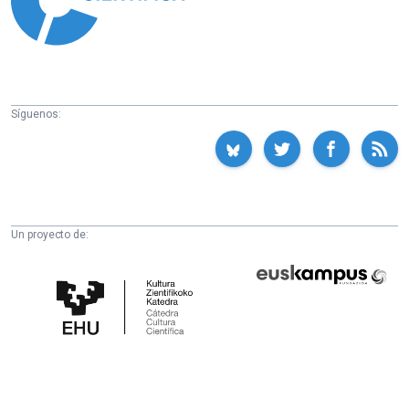
Síguenos:
Un proyecto de:
Cátedra
Euskampus
de
Fundazioa
Cultura
Científica
de
la
UPV/EHU