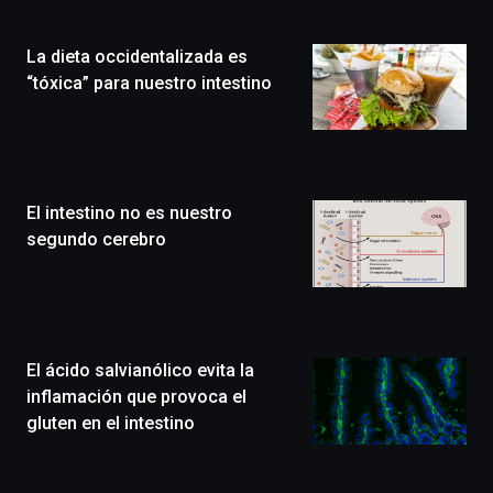
de
la
La dieta occidentalizada es
novena
edición
“tóxica” para nuestro intestino
de
Bilbo
Zientzia
Plaza
(BZP),
El intestino no es nuestro
un
festival
segundo cerebro
que
llenará
la
ciudad
de
monólogos,
El ácido salvianólico evita la
exposiciones,
inflamación que provoca el
conferencias,
gluten en el intestino
docufórums
y
espectáculos