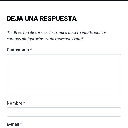
de
ciencia
del
DEJA UNA RESPUESTA
16
de
septiembre
Tu dirección de correo electrónico no será publicada.
Los
al
campos obligatorios están marcados con
*
4
de
Comentario
*
octubre.
La
iniciativa,
organizada
por
la
Cátedra…
Nombre
*
E-mail
*