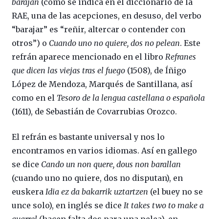
barajan
(como se indica en el diccionario de la
RAE, una de las acepciones, en desuso, del verbo
“barajar” es “reñir, altercar o contender con
otros”) o
Cuando uno no quiere, dos no pelean
. Este
refrán aparece mencionado en el libro
Refranes
que dicen las viejas tras el fuego
(1508), de Íñigo
López de Mendoza, Marqués de Santillana, así
como en el
Tesoro de la lengua castellana o española
(1611), de Sebastián de Covarrubias Orozco.
El refrán es bastante universal y nos lo
encontramos en varios idiomas. Así en gallego
se dice
Cando un non quere, dous non barallan
(cuando uno no quiere, dos no disputan), en
euskera
Idia ez da bakarrik uztartzen
(el buey no se
unce solo), en inglés se dice
It takes two to make a
quarrel
(hacen falta dos para una pelea), en