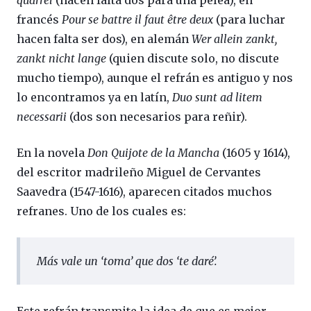
francés
Pour se battre il faut être deux
(para luchar
hacen falta ser dos), en alemán
Wer allein zankt,
zankt nicht lange
(quien discute solo, no discute
mucho tiempo), aunque el refrán es antiguo y nos
lo encontramos ya en latín,
Duo sunt ad litem
necessarii
(dos son necesarios para reñir).
En la novela
Don Quijote de la Mancha
(1605 y 1614),
del escritor madrileño Miguel de Cervantes
Saavedra (1547-1616), aparecen citados muchos
refranes. Uno de los cuales es:
Más vale un ‘toma’ que dos ‘te daré’.
Este refrán transmite la idea de que es mejor