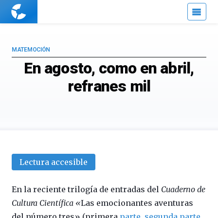
Cuaderno
de
Cultura
Científica
MATEMOCIÓN
En agosto, como en abril,
refranes mil
Lectura accesible
En la reciente trilogía de entradas del
Cuaderno de
Cultura Científica «
Las emocionantes aventuras
del número tres» (primera
parte
,
segunda parte