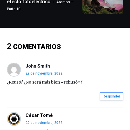
efecto fotoeléctrico
Átomos —
conferencias,
Parte 10
docufórums
y
espectáculos
de
ciencia
del
2
COMENTARIOS
16
de
septiembre
al
John Smith
4
29 de noviembre, 2022
de
octubre.
¿Reusó? ¿No será más bien «rehusó»?
La
iniciativa,
Responder
organizada
por
la
César Tomé
Cátedra…
29 de noviembre, 2022