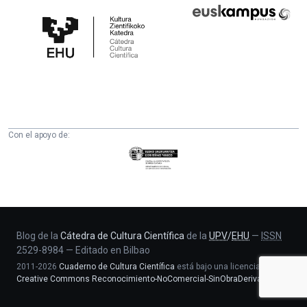
Cátedra
Euskampus
de
Fundazioa
Cultura
Científica
de
la
UPV/EHU
Con el apoyo de:
Eusko
Jaurlaritza
-
Zientzia,
Unibertsitate
eta
Blog de la
Cátedra de Cultura Científica
de la
UPV
/
EHU
—
ISSN
2529-8984
—
Editado en Bilbao
Berrikuntza
2011-2026
Cuaderno de Cultura Científica
está bajo una licencia
saila
Creative Commons Reconocimiento-NoComercial-SinObraDerivada 4.0