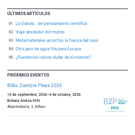
ÚLTIMOS ARTÍCULOS
La Odisea… del pensamiento científico
Viaje alrededor del mundo
Metamateriales amorfos, la fuerza del caos
Otro jarro de agua fría para Europa
¿Pueden los robots dudar de sí mismos?
PRÓXIMOS EVENTOS
Bilbo Zientzia Plaza 2026
Un
16 de septiembre, 2026
–
4 de octubre, 2026
año
Bizkaia Aretoa-EHU
más,
Abandoibarra, 3
,
Bilbao
Bilbao
dará
la
bienvenida