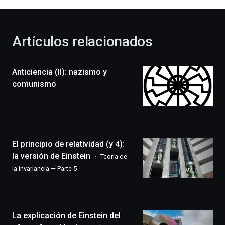
al
otoño
con
la
Artículos relacionados
celebración
de
la
Anticiencia (II): nazismo y
novena
edición
comunismo
de
Bilbo
Zientzia
Plaza
(BZP),
El principio de relatividad (y 4):
un
festival
la versión de Einstein
Teoría de
que
la invariancia — Parte 5
llenará
la
ciudad
de
monólogos,
La explicación de Einstein del
exposiciones,