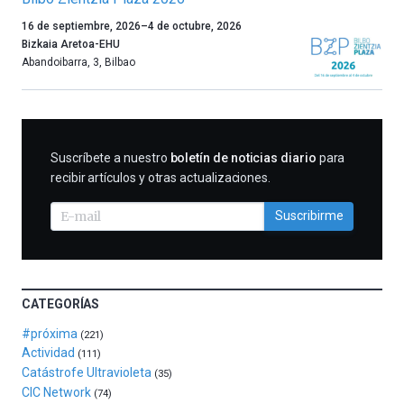
Un
16 de septiembre, 2026
–
4 de octubre, 2026
año
Bizkaia Aretoa-EHU
más,
Abandoibarra, 3
,
Bilbao
Bilbao
dará
la
bienvenida
al
SUSCRIBIRME
Suscríbete a nuestro
boletín de noticias diario
para
otoño
recibir artículos y otras actualizaciones.
con
la
Suscribirme
celebración
de
la
novena
edición
CATEGORÍAS
de
Bilbo
#próxima
(221)
Zientzia
Actividad
(111)
Plaza
Catástrofe Ultravioleta
(35)
(BZP),
CIC Network
(74)