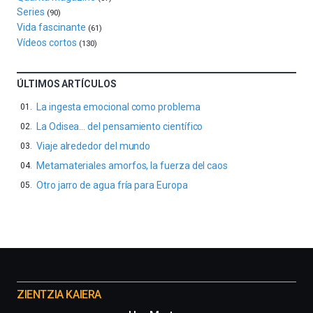
La
Series
(90)
iniciativa,
Vida fascinante
(61)
organizada
Vídeos cortos
(130)
por
la
Cátedra…
ÚLTIMOS ARTÍCULOS
La ingesta emocional como problema
La Odisea… del pensamiento científico
Viaje alrededor del mundo
Metamateriales amorfos, la fuerza del caos
Otro jarro de agua fría para Europa
Otros
proyectos
ZIENTZIA KAIERA