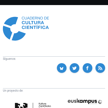
Información
Síguenos:
Un proyecto de:
Cátedra
Euskampus
de
Fundazioa