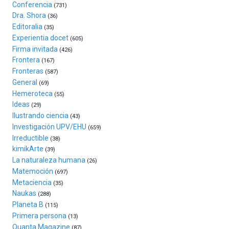
un
Conferencia
(731)
festival
Dra. Shora
(36)
que
Editoralia
(35)
llenará
Experientia docet
(605)
la
Firma invitada
(426)
ciudad
Frontera
(167)
de
Fronteras
monólogos,
(587)
General
exposiciones,
(69)
conferencias,
Hemeroteca
(55)
docufórums
Ideas
(29)
y
Ilustrando ciencia
(43)
espectáculos
Investigación UPV/EHU
(659)
de
Irreductible
(38)
ciencia
kimikArte
(39)
del
La naturaleza humana
(26)
16
Matemoción
(697)
de
Metaciencia
(35)
septiembre
Naukas
al
(288)
Planeta B
4
(115)
de
Primera persona
(13)
octubre.
Quanta Magazine
(87)