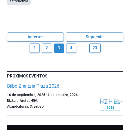
astronomía
Anterior
Siguiente
1
2
3
4
…
23
PRÓXIMOS EVENTOS
Bilbo Zientzia Plaza 2026
Un
16 de septiembre, 2026
–
4 de octubre, 2026
año
Bizkaia Aretoa-EHU
más,
Abandoibarra, 3
,
Bilbao
Bilbao
dará
la
bienvenida