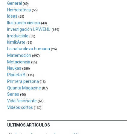
General
exposiciones,
(69)
conferencias,
Hemeroteca
(55)
docufórums
Ideas
(29)
y
Ilustrando ciencia
(43)
espectáculos
Investigación UPV/EHU
(659)
de
Irreductible
(38)
ciencia
kimikArte
(39)
del
La naturaleza humana
(26)
16
Matemoción
(697)
de
Metaciencia
(35)
septiembre
Naukas
al
(288)
Planeta B
4
(115)
de
Primera persona
(13)
octubre.
Quanta Magazine
(87)
La
Series
(90)
iniciativa,
Vida fascinante
(61)
organizada
Vídeos cortos
(130)
por
la
Cátedra…
ÚLTIMOS ARTÍCULOS