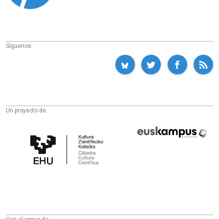
Síguenos:
Un proyecto de:
Cátedra
Euskampus
de
Fundazioa
Cultura
Científica
de
la
UPV/EHU