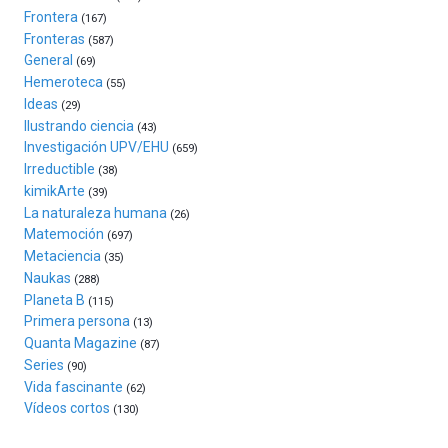
Frontera
(167)
de
Fronteras
monólogos,
(587)
General
exposiciones,
(69)
conferencias,
Hemeroteca
(55)
docufórums
Ideas
(29)
y
Ilustrando ciencia
(43)
espectáculos
Investigación UPV/EHU
(659)
de
Irreductible
(38)
ciencia
kimikArte
(39)
del
La naturaleza humana
(26)
16
Matemoción
(697)
de
Metaciencia
(35)
septiembre
Naukas
al
(288)
Planeta B
4
(115)
de
Primera persona
(13)
octubre.
Quanta Magazine
(87)
La
Series
(90)
iniciativa,
Vida fascinante
(62)
organizada
Vídeos cortos
(130)
por
la