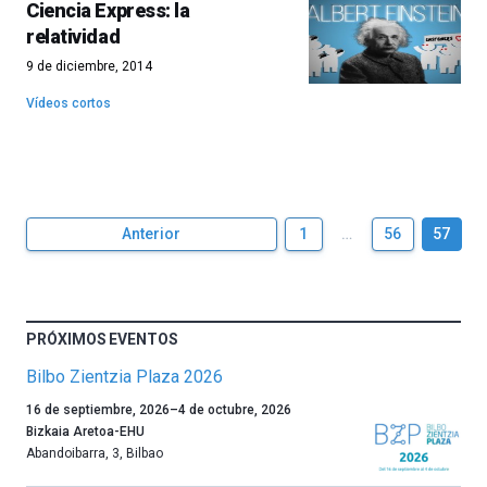
Ciencia Express: la
relatividad
9 de diciembre, 2014
Vídeos cortos
Anterior
1
…
56
57
PRÓXIMOS EVENTOS
Bilbo Zientzia Plaza 2026
Un
16 de septiembre, 2026
–
4 de octubre, 2026
año
Bizkaia Aretoa-EHU
más,
Abandoibarra, 3
,
Bilbao
Bilbao