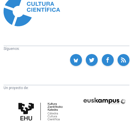
Síguenos:
Un proyecto de:
Cátedra
Euskampus
de
Fundazioa
Cultura
Científica
de
la