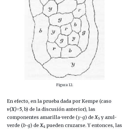
Figura 12.
En efecto, en la prueba dada por Kempe (caso
v(X)=5
, b) de la discusión anterior), las
componentes amarilla-verde (
y-g
) de
X
y azul-
5
verde (
b-g
) de
X
pueden cruzarse. Y entonces, las
4