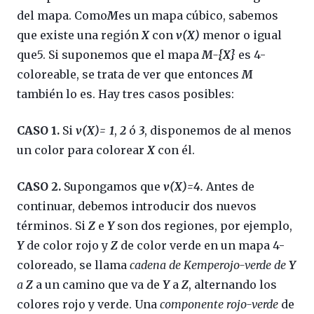
del mapa. Como
M
es un mapa cúbico, sabemos
que existe una región
X
con
v(X)
menor o igual
que5. Si suponemos que el mapa
M
-{X}
es 4-
coloreable, se trata de ver que entonces
M
también lo es. Hay tres casos posibles:
CASO 1.
Si
v(X)
= 1
,
2
ó
3
, disponemos de al menos
un color para colorear
X
con él.
CASO 2.
Supongamos que
v(X)=4.
Antes de
continuar, debemos introducir dos nuevos
términos. Si
Z
e
Y
son dos regiones, por ejemplo,
Y
de color rojo y
Z
de color verde en un mapa 4-
coloreado, se llama
cadena de Kempe
rojo-verde
de
Y
a
Z
a un camino que va de
Y
a
Z
, alternando los
colores rojo y verde. Una
componente
rojo-verde
de