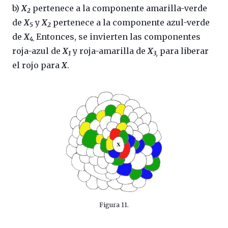
b)
X
pertenece a la componente amarilla-verde
2
de
X
y
X
pertenece a la componente azul-verde
5
2
de
X
Entonces, se invierten las componentes
4.
roja-azul de
X
y roja-amarilla de
X
para liberar
1
3,
el rojo para
X
.
Figura 11.