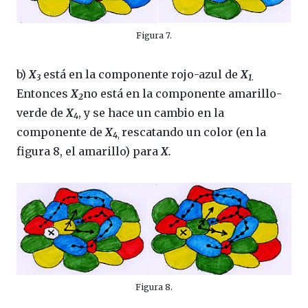
Figura 7.
b)
X
está en la componente rojo-azul de
X
3
1
.
Entonces
X
no está en la componente amarillo-
2
verde de
X
, y se hace un cambio en la
4
componente de
X
rescatando un color (en la
4
,
figura 8, el amarillo) para
X.
Figura 8.