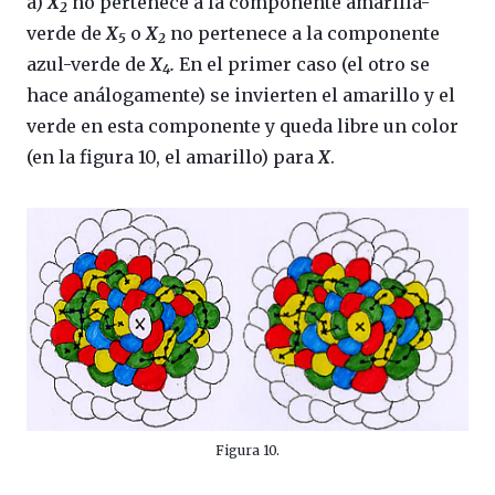
a)
X
no pertenece a la componente amarilla-
2
verde de
X
o
X
no pertenece a la componente
5
2
azul-verde de
X
.
En el primer caso (el otro se
4
hace análogamente) se invierten el amarillo y el
verde en esta componente y queda libre un color
(en la figura 10, el amarillo) para
X
.
Figura 10.