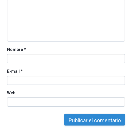
La
iniciativa,
organizada
por
la
Cátedra…
Nombre
*
E-mail
*
Web