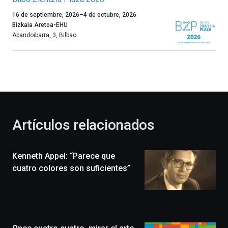
Un
16 de septiembre, 2026
–
4 de octubre, 2026
año
Bizkaia Aretoa-EHU
más,
Abandoibarra, 3
,
Bilbao
Bilbao
dará
la
bienvenida
al
otoño
con
la
Artículos relacionados
celebración
de
la
Kenneth Appel: “Parece que
novena
edición
cuatro colores son suficientes”
de
Bilbo
Zientzia
Plaza
(BZP),
un