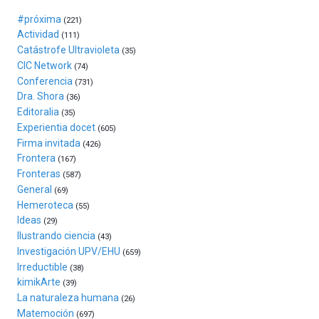
de
Bilbo
#próxima
(221)
Zientzia
Actividad
(111)
Plaza
Catástrofe Ultravioleta
(35)
(BZP),
CIC Network
(74)
un
Conferencia
(731)
festival
Dra. Shora
(36)
que
Editoralia
(35)
llenará
Experientia docet
(605)
la
Firma invitada
(426)
ciudad
Frontera
(167)
de
Fronteras
monólogos,
(587)
General
exposiciones,
(69)
conferencias,
Hemeroteca
(55)
docufórums
Ideas
(29)
y
Ilustrando ciencia
(43)
espectáculos
Investigación UPV/EHU
(659)
de
Irreductible
(38)
ciencia
kimikArte
(39)
del
La naturaleza humana
(26)
16
Matemoción
(697)
de