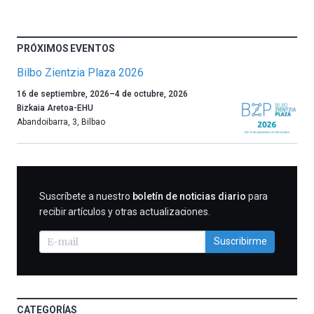
PRÓXIMOS EVENTOS
Bilbo Zientzia Plaza 2026
Un
16 de septiembre, 2026
–
4 de octubre, 2026
año
Bizkaia Aretoa-EHU
más,
Abandoibarra, 3
,
Bilbao
Bilbao
dará
la
bienvenida
al
SUSCRIBIRME
Suscríbete a nuestro
boletín de noticias diario
para
otoño
recibir artículos y otras actualizaciones.
con
la
Suscribirme
celebración
de
la
novena
edición
CATEGORÍAS