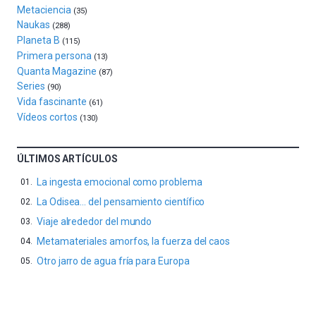
Metaciencia
(35)
septiembre
Naukas
al
(288)
Planeta B
4
(115)
de
Primera persona
(13)
octubre.
Quanta Magazine
(87)
La
Series
(90)
iniciativa,
Vida fascinante
(61)
organizada
Vídeos cortos
(130)
por
la
Cátedra…
ÚLTIMOS ARTÍCULOS
La ingesta emocional como problema
La Odisea… del pensamiento científico
Viaje alrededor del mundo
Metamateriales amorfos, la fuerza del caos
Otro jarro de agua fría para Europa