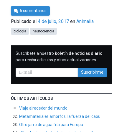
Por
6 comentarios
César
Publicado el
4 de julio, 2017
en
Animalia
Tomé
biología
neurociencia
SUSCRIBIRME
Suscríbete a nuestro
boletín de noticias diario
para recibir artículos y otras actualizaciones.
Suscribirme
ÚLTIMOS ARTÍCULOS
Viaje alrededor del mundo
Metamateriales amorfos, la fuerza del caos
Otro jarro de agua fría para Europa