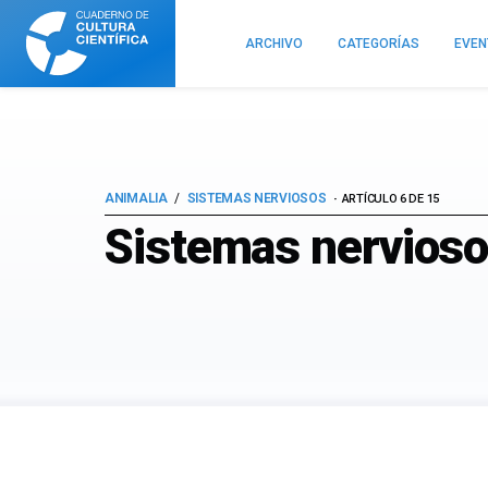
Cuaderno
de
ARCHIVO
CATEGORÍAS
EVE
Cultura
Científica
ANIMALIA
SISTEMAS NERVIOSOS
ARTÍCULO 6 DE 15
Sistemas nerviosos