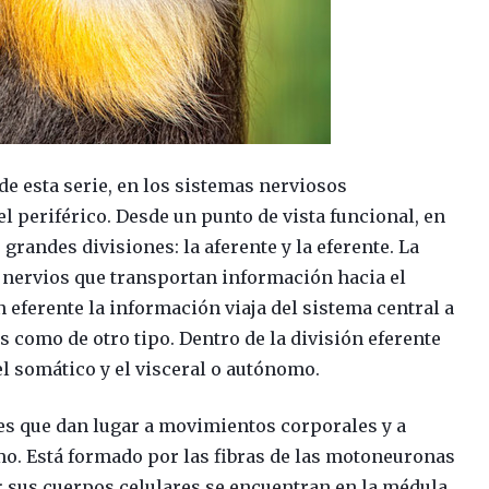
de esta serie, en los sistemas nerviosos
l periférico. Desde un punto de vista funcional, en
grandes divisiones: la aferente y la eferente. La
s nervios que transportan información hacia el
n eferente la información viaja del sistema central a
s como de otro tipo. Dentro de la división eferente
 el somático y el visceral o autónomo.
es que dan lugar a movimientos corporales y a
mo. Está formado por las fibras de las motoneuronas
; sus cuerpos celulares se encuentran en la médula