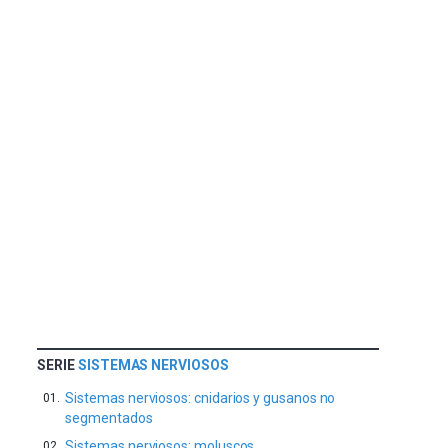
de
septiembre
al
4
de
octubre.
La
iniciativa,
organizada
por
la
Cátedra…
SERIE
SISTEMAS NERVIOSOS
Sistemas nerviosos: cnidarios y gusanos no
segmentados
Sistemas nerviosos: moluscos