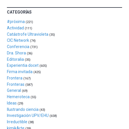
novena
edición
CATEGORÍAS
de
Bilbo
#próxima
(221)
Zientzia
Actividad
(111)
Plaza
Catástrofe Ultravioleta
(35)
(BZP),
CIC Network
(74)
un
Conferencia
(731)
festival
Dra. Shora
(36)
que
Editoralia
(35)
llenará
Experientia docet
(605)
la
Firma invitada
(425)
ciudad
Frontera
(167)
de
Fronteras
monólogos,
(587)
General
exposiciones,
(69)
conferencias,
Hemeroteca
(55)
docufórums
Ideas
(29)
y
Ilustrando ciencia
(43)
espectáculos
Investigación UPV/EHU
(658)
de
Irreductible
(38)
ciencia
kimikArte
(39)