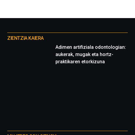
Otros
proyectos
ZIENTZIA KAIERA
Adimen artifiziala odontologian:
aukerak, mugak eta hortz-
praktikaren etorkizuna