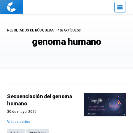
Cuaderno
de
Cultura
Científica
RESULTADOS DE BÚSQUEDA
126 ARTÍCULOS
genoma humano
Secuenciación del genoma
humano
30 de mayo, 2026
Vídeos cortos
biología
tecnología