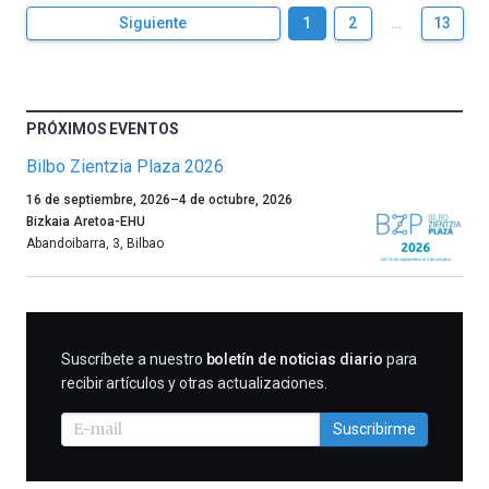
Siguiente
1
2
…
13
PRÓXIMOS EVENTOS
Bilbo Zientzia Plaza 2026
Un
16 de septiembre, 2026
–
4 de octubre, 2026
año
Bizkaia Aretoa-EHU
más,
Abandoibarra, 3
,
Bilbao
Bilbao
dará
la
bienvenida
al
SUSCRIBIRME
Suscríbete a nuestro
boletín de noticias diario
para
otoño
recibir artículos y otras actualizaciones.
con
la
Suscribirme
celebración
de
la