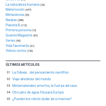
del
La naturaleza humana
(26)
16
Matemoción
(697)
de
Metaciencia
(35)
septiembre
Naukas
al
(288)
Planeta B
4
(115)
de
Primera persona
(13)
octubre.
Quanta Magazine
(87)
La
Series
(90)
iniciativa,
Vida fascinante
(61)
organizada
Vídeos cortos
(130)
por
la
Cátedra…
ÚLTIMOS ARTÍCULOS
La Odisea… del pensamiento científico
Viaje alrededor del mundo
Metamateriales amorfos, la fuerza del caos
Otro jarro de agua fría para Europa
¿Pueden los robots dudar de sí mismos?