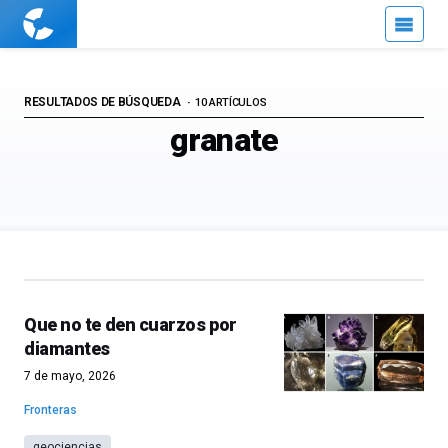
Cuaderno
de
Cultura
Científica
RESULTADOS DE BÚSQUEDA
10 ARTÍCULOS
granate
Que no te den cuarzos por
diamantes
7 de mayo, 2026
Fronteras
geociencias