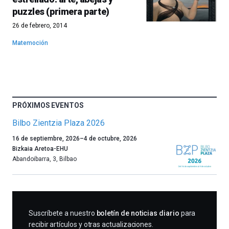
puzzles (primera parte)
26 de febrero, 2014
Matemoción
PRÓXIMOS EVENTOS
Bilbo Zientzia Plaza 2026
Un
16 de septiembre, 2026
–
4 de octubre, 2026
año
Bizkaia Aretoa-EHU
más,
Abandoibarra, 3
,
Bilbao
Bilbao
dará
la
bienvenida
al
SUSCRIBIRME
Suscríbete a nuestro
boletín de noticias diario
para
otoño
recibir artículos y otras actualizaciones.