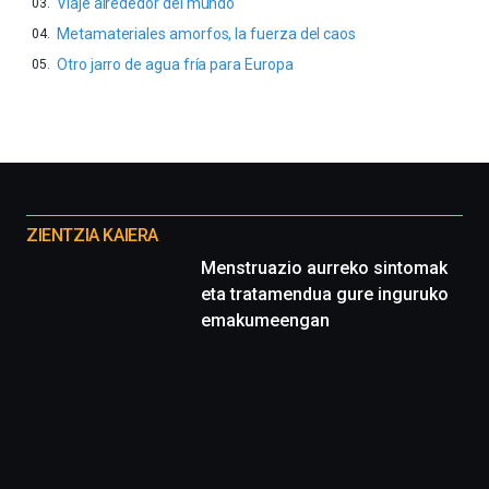
Viaje alrededor del mundo
Metamateriales amorfos, la fuerza del caos
Otro jarro de agua fría para Europa
Otros
proyectos
ZIENTZIA KAIERA
Menstruazio aurreko sintomak
eta tratamendua gure inguruko
emakumeengan