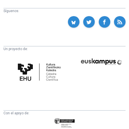
Síguenos:
Un proyecto de:
Cátedra
Euskampus
de
Fundazioa
Cultura
Científica
de
la
UPV/EHU
Con el apoyo de:
Eusko
Jaurlaritza