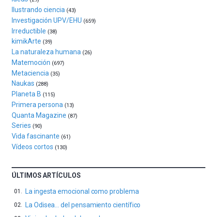
y
Ilustrando ciencia
(43)
espectáculos
Investigación UPV/EHU
(659)
de
Irreductible
(38)
ciencia
kimikArte
(39)
del
La naturaleza humana
(26)
16
Matemoción
(697)
de
Metaciencia
(35)
septiembre
Naukas
al
(288)
Planeta B
4
(115)
de
Primera persona
(13)
octubre.
Quanta Magazine
(87)
La
Series
(90)
iniciativa,
Vida fascinante
(61)
organizada
Vídeos cortos
(130)
por
la
Cátedra…
ÚLTIMOS ARTÍCULOS
La ingesta emocional como problema
La Odisea… del pensamiento científico