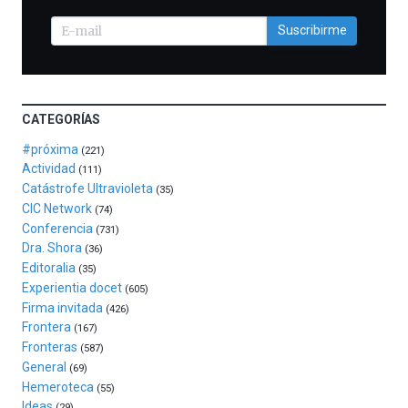
con
la
Suscribirme
celebración
de
la
novena
edición
CATEGORÍAS
de
Bilbo
#próxima
(221)
Zientzia
Actividad
(111)
Plaza
Catástrofe Ultravioleta
(35)
(BZP),
CIC Network
(74)
un
Conferencia
(731)
festival
Dra. Shora
(36)
que
Editoralia
(35)
llenará
Experientia docet
(605)
la
Firma invitada
(426)
ciudad
Frontera
(167)
de
Fronteras
monólogos,
(587)
General
exposiciones,
(69)
conferencias,
Hemeroteca
(55)
docufórums
Ideas
(29)