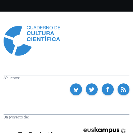
Información
Síguenos:
Un proyecto de:
Cátedra
Euskampus
de
Fundazioa