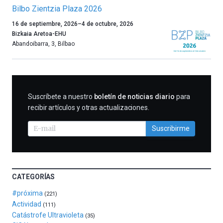
Bilbo Zientzia Plaza 2026
Un
16 de septiembre, 2026
–
4 de octubre, 2026
año
Bizkaia Aretoa-EHU
más,
Abandoibarra, 3
,
Bilbao
Bilbao
dará
la
bienvenida
al
SUSCRIBIRME
Suscríbete a nuestro
boletín de noticias diario
para
otoño
recibir artículos y otras actualizaciones.
con
la
Suscribirme
celebración
de
la
novena
edición
CATEGORÍAS
de
Bilbo
#próxima
(221)
Zientzia
Actividad
(111)
Plaza
Catástrofe Ultravioleta
(35)
(BZP),