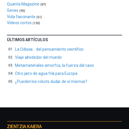
octubre.
Quanta Magazine
(87)
La
Series
(90)
iniciativa,
Vida fascinante
(61)
organizada
Vídeos cortos
(130)
por
la
Cátedra…
ÚLTIMOS ARTÍCULOS
La Odisea… del pensamiento científico
Viaje alrededor del mundo
Metamateriales amorfos, la fuerza del caos
Otro jarro de agua fría para Europa
¿Pueden los robots dudar de sí mismos?
Otros
proyectos
ZIENTZIA KAIERA