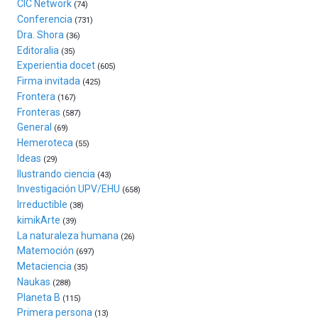
CIC Network
(74)
un
Conferencia
(731)
festival
Dra. Shora
(36)
que
Editoralia
(35)
llenará
Experientia docet
(605)
la
Firma invitada
(425)
ciudad
Frontera
(167)
de
Fronteras
monólogos,
(587)
General
exposiciones,
(69)
conferencias,
Hemeroteca
(55)
docufórums
Ideas
(29)
y
Ilustrando ciencia
(43)
espectáculos
Investigación UPV/EHU
(658)
de
Irreductible
(38)
ciencia
kimikArte
(39)
del
La naturaleza humana
(26)
16
Matemoción
(697)
de
Metaciencia
(35)
septiembre
Naukas
al
(288)
Planeta B
4
(115)
de
Primera persona
(13)