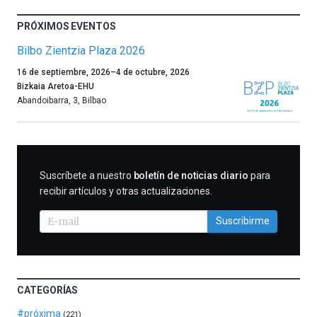
PRÓXIMOS EVENTOS
Bilbo Zientzia Plaza 2026
Un
16 de septiembre, 2026
–
4 de octubre, 2026
año
Bizkaia Aretoa-EHU
más,
Abandoibarra, 3
,
Bilbao
Bilbao
dará
la
bienvenida
al
SUSCRIBIRME
Suscríbete a nuestro
boletín de noticias diario
para
otoño
recibir artículos y otras actualizaciones.
con
la
Suscribirme
celebración
de
la
novena
edición
CATEGORÍAS
de
Bilbo
#próxima
(221)