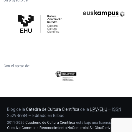
Un proyecto de:
Cátedra
Euskampus
de
Fundazioa
Cultura
Científica
de
la
UPV/EHU
Con el apoyo de:
Eusko
Jaurlaritza
-
Zientzia,
Unibertsitate
eta
Blog de la
Cátedra de Cultura Científica
de la
UPV
/
EHU
—
ISSN
2529-8984
—
Editado en Bilbao
Berrikuntza
2011-2026
Cuaderno de Cultura Científica
está bajo una licencia
saila
Creative Commons Reconocimiento-NoComercial-SinObraDerivada 4.0