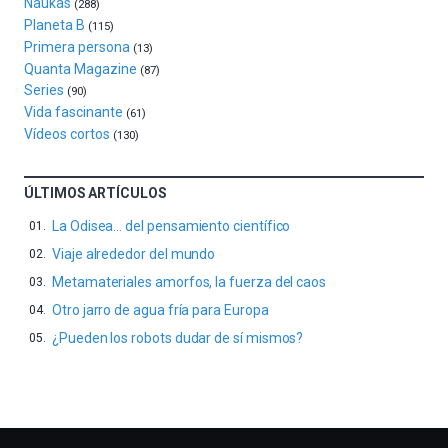
Naukas
al
(288)
Planeta B
4
(115)
de
Primera persona
(13)
octubre.
Quanta Magazine
(87)
La
Series
(90)
iniciativa,
Vida fascinante
(61)
organizada
Vídeos cortos
(130)
por
la
Cátedra…
ÚLTIMOS ARTÍCULOS
La Odisea… del pensamiento científico
Viaje alrededor del mundo
Metamateriales amorfos, la fuerza del caos
Otro jarro de agua fría para Europa
¿Pueden los robots dudar de sí mismos?