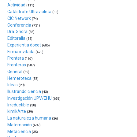
Zientzia
Actividad
(111)
Plaza
Catástrofe Ultravioleta
(35)
(BZP),
CIC Network
(74)
un
Conferencia
(731)
festival
Dra. Shora
(36)
que
Editoralia
(35)
llenará
Experientia docet
(605)
la
Firma invitada
(425)
ciudad
Frontera
(167)
de
Fronteras
monólogos,
(587)
General
exposiciones,
(69)
conferencias,
Hemeroteca
(55)
docufórums
Ideas
(29)
y
Ilustrando ciencia
(43)
espectáculos
Investigación UPV/EHU
(658)
de
Irreductible
(38)
ciencia
kimikArte
(39)
del
La naturaleza humana
(26)
16
Matemoción
(697)
de
Metaciencia
(35)
septiembre