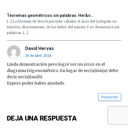
de
septiembre
al
Teoremas geométricos sin palabras: Her&o…
4
[…] La fórmula de Herón permite calcular el área del triángulo en
de
función, directamente, de los lados del mismo Y se demuestra sin
octubre.
palabras. […]
La
iniciativa,
organizada
David Hervas
por
26 de abril, 2026
la
Linda demostración pero logré ver un error en el
Cátedra…
diagrama trigonométrico. En lugar de sec(a)tan(a) debe
decir sec(a)tan(b).
Espero poder haber ayudado.
Responder
DEJA UNA RESPUESTA