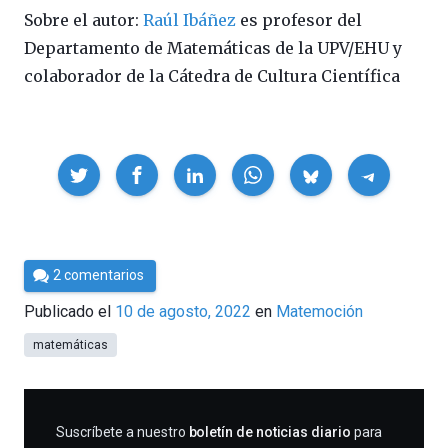
Sobre el autor:
Raúl Ibáñez
es profesor del
Departamento de Matemáticas de la UPV/EHU y
colaborador de la Cátedra de Cultura Científica
Compartir
Por
2 comentarios
César
Publicado el
10 de agosto, 2022
en
Matemoción
Tomé
matemáticas
SUSCRIBIRME
Suscríbete a nuestro
boletín de noticias diario
para