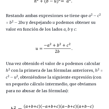
2
2
Restando ambas expresiones se tiene que
a
–
c
2
=
b
– 2
bu
y despejando
u
podemos obtener su
valor en función de los lados
a
,
b
y
c
:
Una vez obtenido el valor de
u
podemos calcular
2
2
h
con la primera de las fórmulas anteriores,
h
=
2
2
c
–
u
, obteniéndose la siguiente expresión (con
un pequeño cálculo intermedio, que obviamos
para no abusar de las fórmulas):