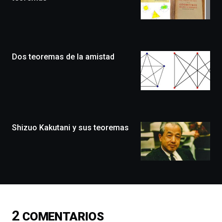
de
Bilbo
Zientzia
Plaza
(BZP),
Dos teoremas de la amistad
un
festival
que
llenará
la
ciudad
de
monólogos,
Shizuo Kakutani y sus teoremas
exposiciones,
conferencias,
docufórums
y
espectáculos
de
ciencia
del
2
COMENTARIOS
16