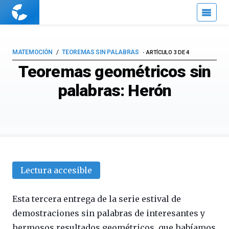
Cuaderno
de
Cultura
Científica
MATEMOCIÓN
TEOREMAS SIN PALABRAS
ARTÍCULO 3 DE 4
Teoremas geométricos sin
palabras: Herón
Lectura accesible
Esta tercera entrega de la serie estival de
demostraciones sin palabras de interesantes y
hermosos resultados geométricos, que habíamos