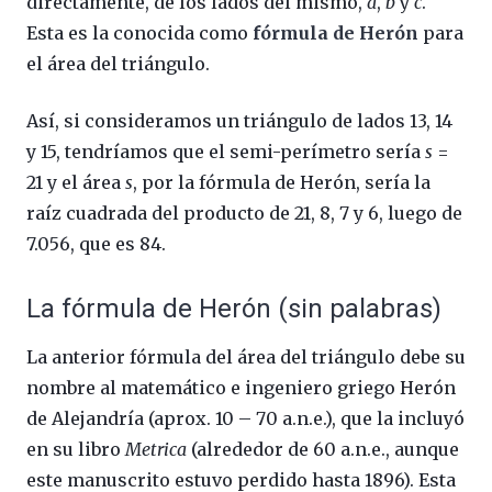
directamente, de los lados del mismo,
a
,
b
y
c
.
Esta es la conocida como
fórmula de Herón
para
el área del triángulo.
Así, si consideramos un triángulo de lados 13, 14
y 15, tendríamos que el semi-perímetro sería
s
=
21 y el área
s
, por la fórmula de Herón, sería la
raíz cuadrada del producto de 21, 8, 7 y 6, luego de
7.056, que es 84.
La fórmula de Herón (sin palabras)
La anterior fórmula del área del triángulo debe su
nombre al matemático e ingeniero griego Herón
de Alejandría (aprox. 10 – 70 a.n.e.), que la incluyó
en su libro
Metrica
(alrededor de 60 a.n.e., aunque
este manuscrito estuvo perdido hasta 1896). Esta