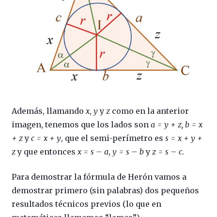
Además, llamando
x
,
y
y
z
como en la anterior
imagen, tenemos que los lados son
a = y + z, b = x
+ z
y
c = x + y
, que el semi-perímetro es
s = x + y +
z
y que entonces
x = s – a
,
y = s – b
y
z = s – c
.
Para demostrar la fórmula de Herón vamos a
demostrar primero (sin palabras) dos pequeños
resultados técnicos previos (lo que en