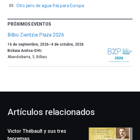
Otro jarro de agua fría para Europa
PRÓXIMOS EVENTOS
Bilbo Zientzia Plaza 2026
Un
16 de septiembre, 2026
–
4 de octubre, 2026
año
Bizkaia Aretoa-EHU
más,
Abandoibarra, 3
,
Bilbao
Bilbao
dará
la
bienvenida
al
otoño
con
la
Artículos relacionados
celebración
de
la
Victor Thébault y sus tres
novena
edición
teoremas