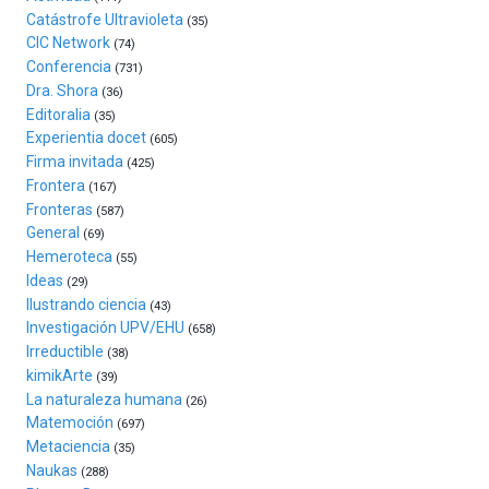
Plaza
Catástrofe Ultravioleta
(35)
(BZP),
CIC Network
(74)
un
Conferencia
(731)
festival
Dra. Shora
(36)
que
Editoralia
(35)
llenará
Experientia docet
(605)
la
Firma invitada
(425)
ciudad
Frontera
(167)
de
Fronteras
monólogos,
(587)
General
exposiciones,
(69)
conferencias,
Hemeroteca
(55)
docufórums
Ideas
(29)
y
Ilustrando ciencia
(43)
espectáculos
Investigación UPV/EHU
(658)
de
Irreductible
(38)
ciencia
kimikArte
(39)
del
La naturaleza humana
(26)
16
Matemoción
(697)
de
Metaciencia
(35)
septiembre
Naukas
al
(288)