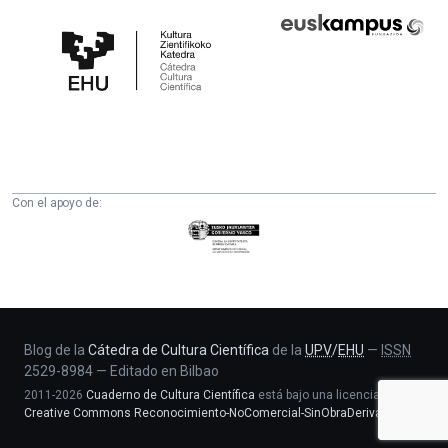
Cátedra
Euskampus
de
Fundazioa
Cultura
Científica
de
la
UPV/EHU
Con el apoyo de:
Eusko
Jaurlaritza
-
Zientzia,
Unibertsitate
eta
Blog de la
Cátedra de Cultura Científica
de la
UPV
/
EHU
—
ISSN
2529-8984
—
Editado en Bilbao
Berrikuntza
2011-2026
Cuaderno de Cultura Científica
está bajo una licencia
saila
Creative Commons Reconocimiento-NoComercial-SinObraDerivada 4.0