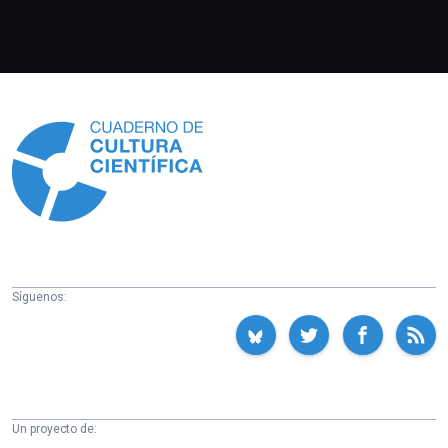
Información
Síguenos:
Un proyecto de: