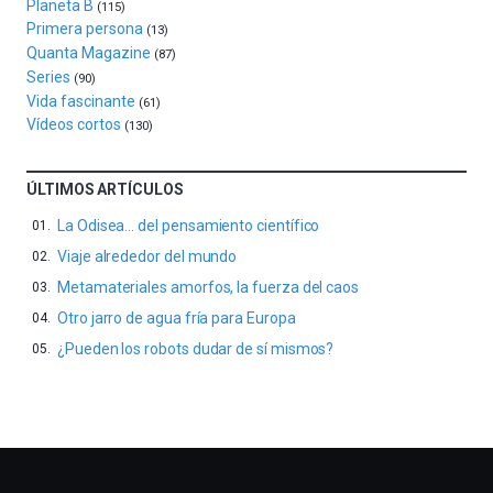
Planeta B
4
(115)
de
Primera persona
(13)
octubre.
Quanta Magazine
(87)
La
Series
(90)
iniciativa,
Vida fascinante
(61)
organizada
Vídeos cortos
(130)
por
la
Cátedra…
ÚLTIMOS ARTÍCULOS
La Odisea… del pensamiento científico
Viaje alrededor del mundo
Metamateriales amorfos, la fuerza del caos
Otro jarro de agua fría para Europa
¿Pueden los robots dudar de sí mismos?
Otros