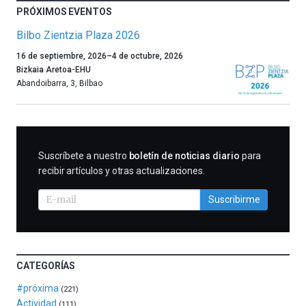
PRÓXIMOS EVENTOS
Bilbo Zientzia Plaza 2026
Un
16 de septiembre, 2026
–
4 de octubre, 2026
año
Bizkaia Aretoa-EHU
más,
Abandoibarra, 3
,
Bilbao
Bilbao
dará
la
bienvenida
al
SUSCRIBIRME
Suscríbete a nuestro
boletín de noticias diario
para
otoño
recibir artículos y otras actualizaciones.
con
la
Suscribirme
celebración
de
la
novena
edición
CATEGORÍAS
de
Bilbo
#próxima
(221)
Zientzia
Actividad
(111)