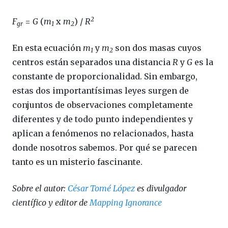
2
F
=
G
(
m
x
m
) /
R
gr
1
2
En esta ecuación
m
y
m
son dos masas cuyos
1
2
centros están separados una distancia
R
y
G
es la
constante de proporcionalidad. Sin embargo,
estas dos importantísimas leyes surgen de
conjuntos de observaciones completamente
diferentes y de todo punto independientes y
aplican a fenómenos no relacionados, hasta
donde nosotros sabemos. Por qué se parecen
tanto es un misterio fascinante.
Sobre el autor:
César Tomé López
es divulgador
científico y editor de
Mapping Ignorance