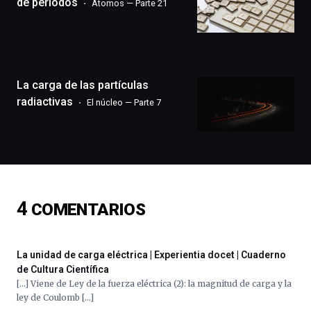
de periodos
Átomos — Parte 21
que
llenará
la
ciudad
de
monólogos,
La carga de las partículas
exposiciones,
radiactivas
El núcleo — Parte 7
conferencias,
docufórums
y
espectáculos
de
ciencia
del
4
COMENTARIOS
16
de
septiembre
al
La unidad de carga eléctrica | Experientia docet | Cuaderno
4
de Cultura Científica
de
[…] Viene de Ley de la fuerza eléctrica (2): la magnitud de carga y la
octubre.
ley de Coulomb […]
La