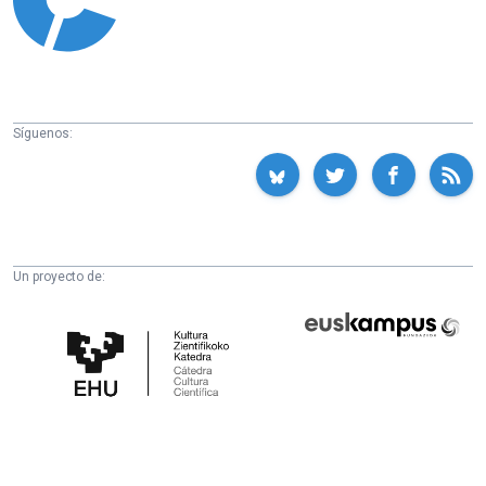
Síguenos:
Un proyecto de:
Cátedra
Euskampus
de
Fundazioa
Cultura
Científica
de
la
UPV/EHU