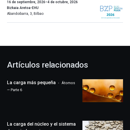
Un
16 de septiembre, 2026
–
4 de octubre, 2026
año
Bizkaia Aretoa-EHU
más,
Abandoibarra, 3
,
Bilbao
Bilbao
dará
la
bienvenida
al
otoño
con
la
Artículos relacionados
celebración
de
la
La carga más pequeña
Átomos
novena
edición
— Parte 6
de
Bilbo
Zientzia
Plaza
(BZP),
La carga del núcleo y el sistema
un
festival