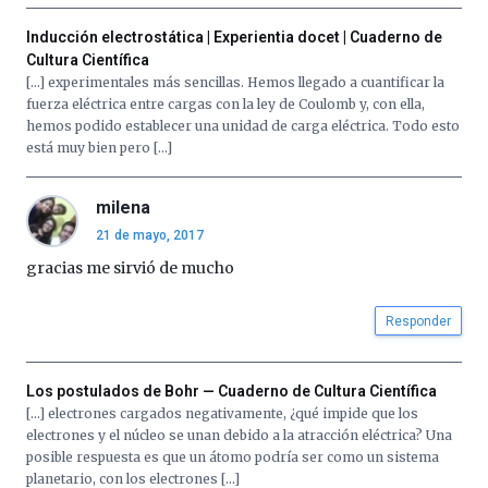
iniciativa,
organizada
Inducción electrostática | Experientia docet | Cuaderno de
por
Cultura Científica
la
[…] experimentales más sencillas. Hemos llegado a cuantificar la
Cátedra…
fuerza eléctrica entre cargas con la ley de Coulomb y, con ella,
hemos podido establecer una unidad de carga eléctrica. Todo esto
está muy bien pero […]
milena
21 de mayo, 2017
gracias me sirvió de mucho
Responder
Los postulados de Bohr — Cuaderno de Cultura Científica
[…] electrones cargados negativamente, ¿qué impide que los
electrones y el núcleo se unan debido a la atracción eléctrica? Una
posible respuesta es que un átomo podría ser como un sistema
planetario, con los electrones […]