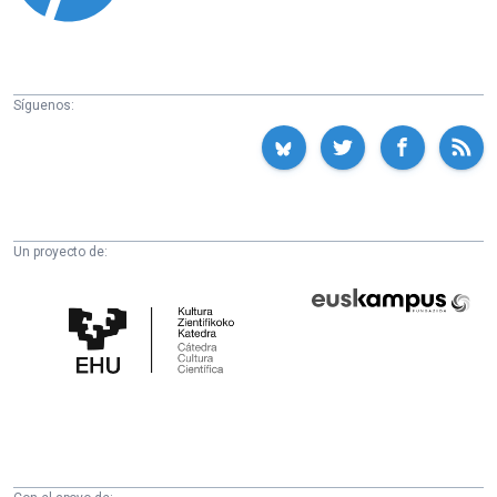
Síguenos:
Un proyecto de:
Cátedra
Euskampus
de
Fundazioa
Cultura
Científica
de
la
UPV/EHU