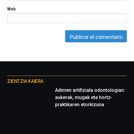
Web
Otros
proyectos
ZIENTZIA KAIERA
Adimen artifiziala odontologian:
aukerak, mugak eta hortz-
praktikaren etorkizuna