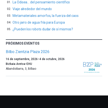
La Odisea… del pensamiento científico
Viaje alrededor del mundo
Metamateriales amorfos, la fuerza del caos
Otro jarro de agua fría para Europa
¿Pueden los robots dudar de sí mismos?
PRÓXIMOS EVENTOS
Bilbo Zientzia Plaza 2026
Un
16 de septiembre, 2026
–
4 de octubre, 2026
año
Bizkaia Aretoa-EHU
más,
Abandoibarra, 3
,
Bilbao
Bilbao
dará
la
bienvenida
al
otoño
con
la