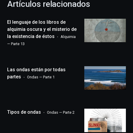
Artículos relacionados
celebración
de
la
El lenguaje de los libros de
novena
edición
alquimia oscura y el misterio de
de
la existencia de éstos
Alquimia
Bilbo
— Parte 13
Zientzia
Plaza
(BZP),
un
Las ondas están por todas
festival
que
partes
Ondas — Parte 1
llenará
la
ciudad
de
monólogos,
Tipos de ondas
exposiciones,
Ondas — Parte 2
conferencias,
docufórums
y