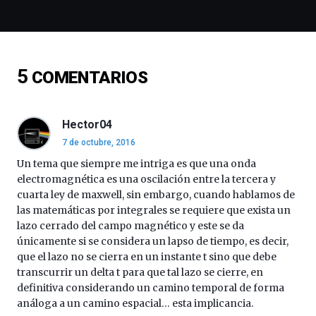
espectáculos
de
ciencia
del
16
5
COMENTARIOS
de
septiembre
al
4
Hector04
de
7 de octubre, 2016
octubre.
La
Un tema que siempre me intriga es que una onda
iniciativa,
electromagnética es una oscilación entre la tercera y
organizada
cuarta ley de maxwell, sin embargo, cuando hablamos de
por
las matemáticas por integrales se requiere que exista un
la
lazo cerrado del campo magnético y este se da
Cátedra…
únicamente si se considera un lapso de tiempo, es decir,
que el lazo no se cierra en un instante t sino que debe
transcurrir un delta t para que tal lazo se cierre, en
definitiva considerando un camino temporal de forma
análoga a un camino espacial… esta implicancia.