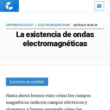
Cuaderno
de
Cultura
Científica
EXPERIENTIA DOCET
ELECTROMAGNETISMO
ARTÍCULO 24 DE 34
La existencia de ondas
electromagnéticas
Lectura accesible
Hasta ahora hemos visto cómo los campos
magnéticos inducen campos eléctricos y
viceversa, y hemos apuntado cómo las