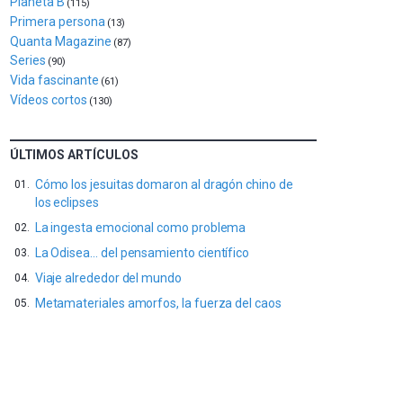
Planeta B
(115)
al
Primera persona
(13)
4
Quanta Magazine
de
(87)
octubre.
Series
(90)
La
Vida fascinante
(61)
iniciativa,
Vídeos cortos
(130)
organizada
por
la
ÚLTIMOS ARTÍCULOS
Cátedra…
Cómo los jesuitas domaron al dragón chino de
los eclipses
La ingesta emocional como problema
La Odisea… del pensamiento científico
Viaje alrededor del mundo
Metamateriales amorfos, la fuerza del caos