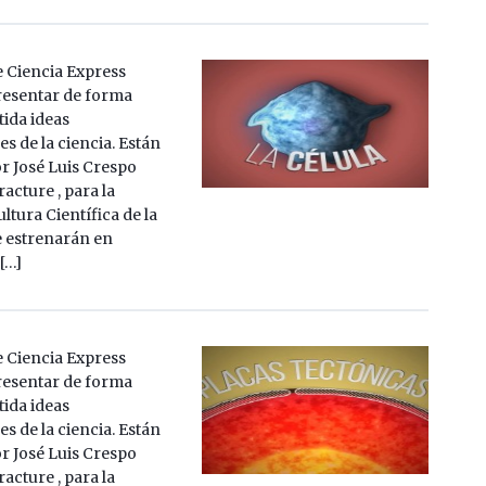
e Ciencia Express
resentar de forma
tida ideas
s de la ciencia. Están
or José Luis Crespo
cture , para la
ltura Científica de la
 estrenarán en
 […]
e Ciencia Express
resentar de forma
tida ideas
s de la ciencia. Están
or José Luis Crespo
cture , para la