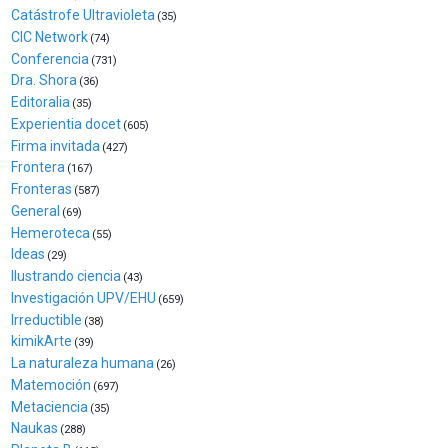
Zientzia
Catástrofe Ultravioleta
(35)
Plaza
CIC Network
(74)
(BZP),
Conferencia
(731)
un
Dra. Shora
(36)
festival
Editoralia
(35)
que
Experientia docet
(605)
llenará
Firma invitada
(427)
la
Frontera
(167)
ciudad
Fronteras
(587)
de
General
(69)
monólogos,
Hemeroteca
exposiciones,
(55)
Ideas
conferencias,
(29)
docufórums
Ilustrando ciencia
(43)
y
Investigación UPV/EHU
(659)
espectáculos
Irreductible
(38)
de
kimikArte
(39)
ciencia
La naturaleza humana
(26)
del
Matemoción
(697)
16
Metaciencia
(35)
de
Naukas
(288)
septiembre