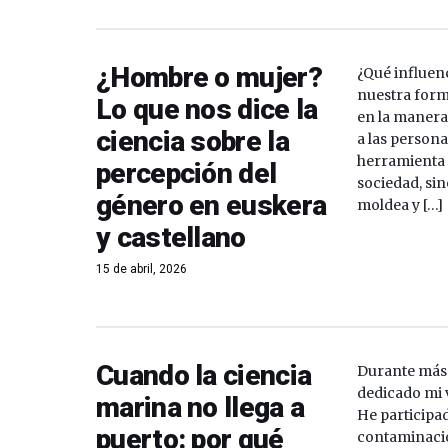
¿Hombre o mujer?
¿Qué influenc
nuestra form
Lo que nos dice la
en la manera
ciencia sobre la
a las persona
herramienta q
percepción del
sociedad, si
género en euskera
moldea y […]
y castellano
15 de abril, 2026
Cuando la ciencia
Durante más 
dedicado mi v
marina no llega a
He participa
puerto: por qué
contaminació