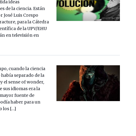
tida ideas
s de la ciencia. Están
or José Luis Crespo
cture, para la Cátedra
ientífica de la UPV/EHU
án en televisión en
po, cuando la ciencia
 había separado de la
y el sense of wonder,
 sus idiomas era la
 mayor fuente de
podía haber para un
 los […]