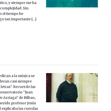
tico, y siempre me ha
 complejidad. Sin
 el tiempo he
go tan importante […]
edican a la música se
deran casi siempre
letras”. Recuerdo las
Conservatorio “Juan
e Arriaga” de Bilbao,
erido profesor Jesús
 explicaba las cuerdas