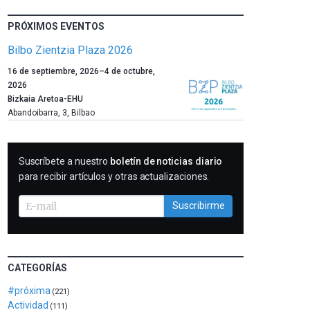
PRÓXIMOS EVENTOS
Bilbo Zientzia Plaza 2026
Un
16 de septiembre, 2026
–
4 de octubre,
año
2026
más,
Bizkaia Aretoa-EHU
Bilbao
Abandoibarra, 3
,
Bilbao
dará
la
bienvenida
SUSCRIBIRME
Suscríbete a nuestro
boletín de noticias diario
al
para recibir artículos y otras actualizaciones.
otoño
con
Suscribirme
la
celebración
de
la
novena
CATEGORÍAS
edición
#próxima
(221)
de
Actividad
Bilbo
(111)