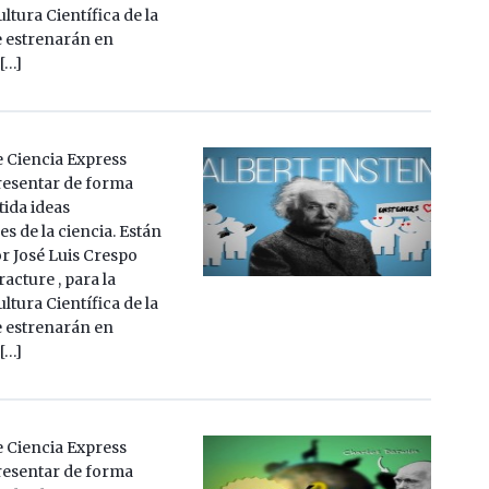
ltura Científica de la
 estrenarán en
 […]
e Ciencia Express
resentar de forma
tida ideas
s de la ciencia. Están
or José Luis Crespo
cture , para la
ltura Científica de la
 estrenarán en
 […]
e Ciencia Express
resentar de forma