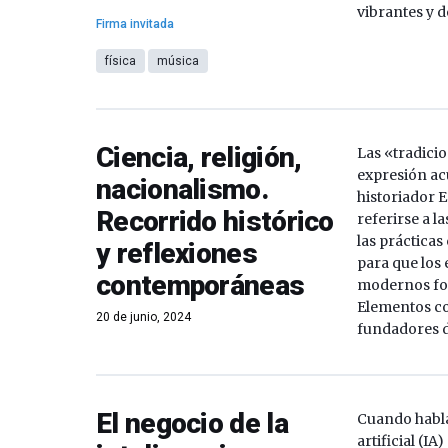
vibrantes y d
Firma invitada
física
música
Ciencia, religión,
Las «tradici
expresión ac
nacionalismo.
historiador
Recorrido histórico
referirse a la
las prácticas
y reflexiones
para que los
contemporáneas
modernos for
Elementos c
20 de junio, 2024
fundadores de
El negocio de la
Cuando habla
artificial (I