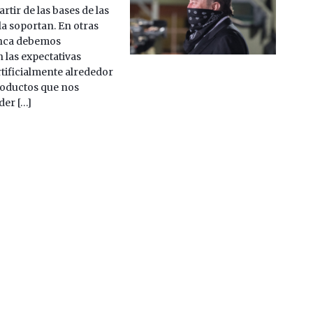
artir de las bases de las
la soportan. En otras
unca debemos
 las expectativas
tificialmente alrededor
oductos que nos
der […]