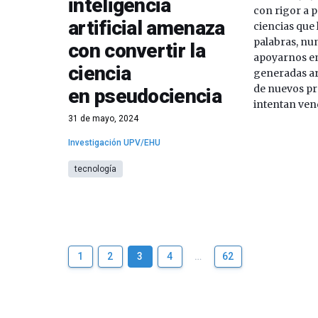
inteligencia
con rigor a p
artificial amenaza
ciencias que 
palabras, n
con convertir la
apoyarnos en
ciencia
generadas ar
de nuevos pr
en pseudociencia
intentan ven
31 de mayo, 2024
Investigación UPV/EHU
tecnología
1
2
3
4
…
62