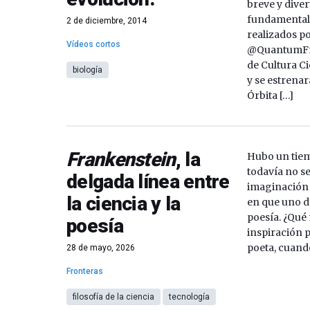
breve y diver
fundamentale
2 de diciembre, 2014
realizados p
Vídeos cortos
@QuantumFra
de Cultura C
biología
y se estrenar
Órbita […]
Frankenstein
, la
Hubo un tiem
todavía no se
delgada línea entre
imaginación 
la ciencia y la
en que uno de
poesía. ¿Qué
poesía
inspiración 
poeta, cuando
28 de mayo, 2026
Fronteras
filosofía de la ciencia
tecnología