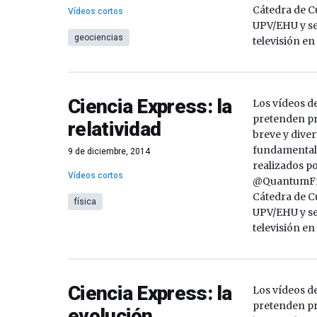
Cátedra de Cu
Vídeos cortos
UPV/EHU y se
geociencias
televisión en
Ciencia Express: la
Los vídeos d
pretenden p
relatividad
breve y diver
fundamentale
9 de diciembre, 2014
realizados p
Vídeos cortos
@QuantumFra
Cátedra de Cu
física
UPV/EHU y se
televisión en
Ciencia Express: la
Los vídeos d
pretenden p
evolución.