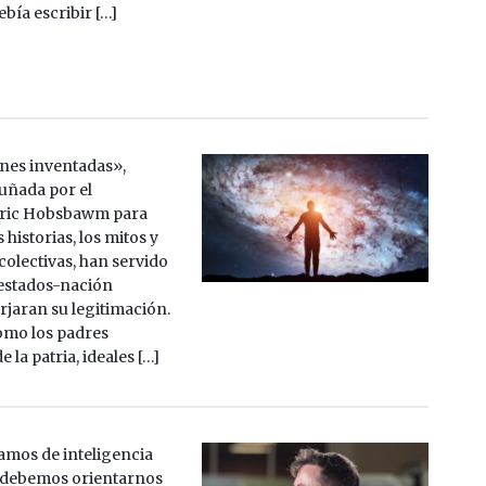
ebía escribir […]
ones inventadas»,
uñada por el
 Eric Hobsbawm para
s historias, los mitos y
 colectivas, han servido
 estados-nación
jaran su legitimación.
omo los padres
 la patria, ideales […]
mos de inteligencia
A) debemos orientarnos