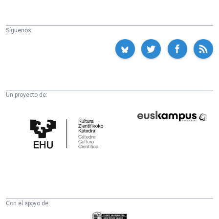
Síguenos:
Un proyecto de:
Cátedra
Euskampus
de
Fundazioa
Cultura
Científica
de
la
UPV/EHU
Con el apoyo de:
Eusko