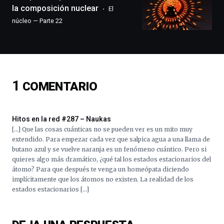
exposiciones,
la composición nuclear
El
conferencias,
núcleo — Parte 22
docufórums
y
espectáculos
de
ciencia
del
1
COMENTARIO
16
de
septiembre
al
Hitos en la red #287 – Naukas
4
[…] Que las cosas cuánticas no se pueden ver es un mito muy
de
extendido. Para empezar cada vez que salpica agua a una llama de
octubre.
butano azul y se vuelve naranja es un fenómeno cuántico. Pero si
La
quieres algo más dramático, ¿qué tal los estados estacionarios del
iniciativa,
átomo? Para que después te venga un homeópata diciendo
organizada
implícitamente que los átomos no existen. La realidad de los
por
estados estacionarios […]
la
Cátedra…