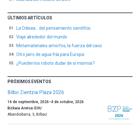
ÚLTIMOS ARTÍCULOS
La Odisea… del pensamiento científico
Viaje alrededor del mundo
Metamateriales amorfos, la fuerza del caos
Otro jarro de agua fría para Europa
¿Pueden los robots dudar de sí mismos?
PRÓXIMOS EVENTOS
Bilbo Zientzia Plaza 2026
Un
16 de septiembre, 2026
–
4 de octubre, 2026
año
Bizkaia Aretoa-EHU
más,
Abandoibarra, 3
,
Bilbao
Bilbao
dará
la
bienvenida