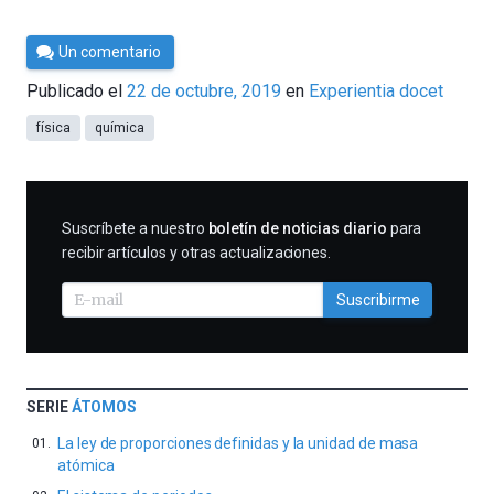
Por
Un comentario
César
Publicado el
22 de octubre, 2019
en
Experientia docet
Tomé
física
química
SUSCRIBIRME
Suscríbete a nuestro
boletín de noticias diario
para
recibir artículos y otras actualizaciones.
Suscribirme
SERIE
ÁTOMOS
La ley de proporciones definidas y la unidad de masa
atómica