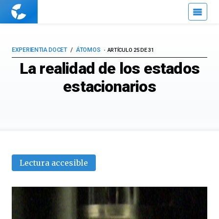
Cuaderno
de
Cultura
Científica
EXPERIENTIA DOCET
ÁTOMOS
ARTÍCULO 25 DE 31
La realidad de los estados
estacionarios
Lectura accesible