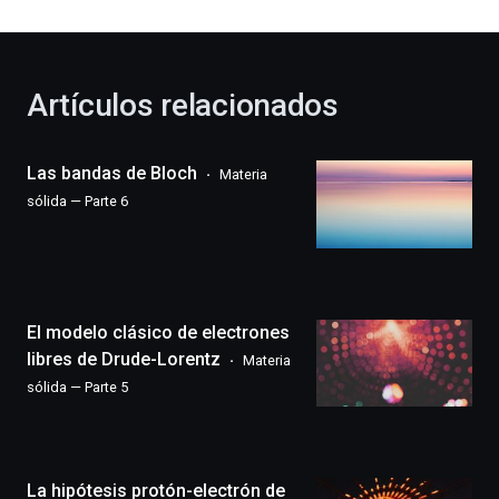
al
otoño
con
la
Artículos relacionados
celebración
de
la
Las bandas de Bloch
Materia
novena
edición
sólida — Parte 6
de
Bilbo
Zientzia
Plaza
(BZP),
El modelo clásico de electrones
un
festival
libres de Drude-Lorentz
Materia
que
sólida — Parte 5
llenará
la
ciudad
de
monólogos,
La hipótesis protón-electrón de