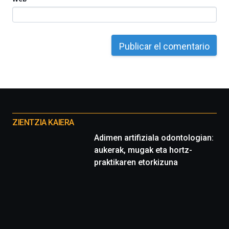
Otros
proyectos
ZIENTZIA KAIERA
Adimen artifiziala odontologian:
aukerak, mugak eta hortz-
praktikaren etorkizuna