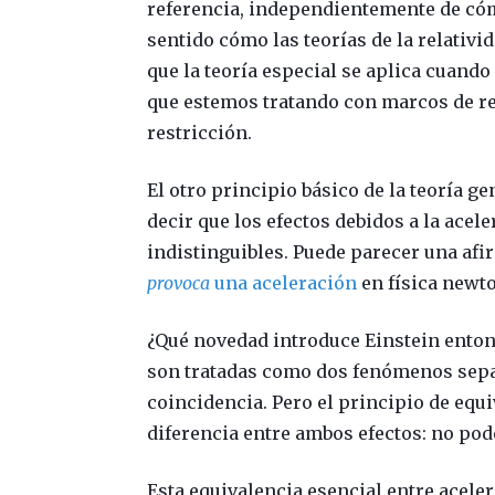
referencia, independientemente de cóm
sentido cómo las teorías de la relativi
que la teoría especial se aplica cuand
que estemos tratando con marcos de refe
restricción.
El otro principio básico de la teoría ge
decir que los efectos debidos a la acel
indistinguibles. Puede parecer una af
provoca
una aceleración
en física newto
¿Qué novedad introduce Einstein enton
son tratadas como dos fenómenos separ
coincidencia. Pero el principio de equ
diferencia entre ambos efectos: no pod
Esta equivalencia esencial entre aceler