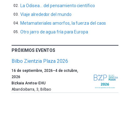
La Odisea… del pensamiento científico
Viaje alrededor del mundo
Metamateriales amorfos, la fuerza del caos
Otro jarro de agua fría para Europa
PRÓXIMOS EVENTOS
Bilbo Zientzia Plaza 2026
Un
16 de septiembre, 2026
–
4 de octubre,
año
2026
más,
Bizkaia Aretoa-EHU
Bilbao
Abandoibarra, 3
,
Bilbao
dará
la
bienvenida
al
otoño
con
la
celebración