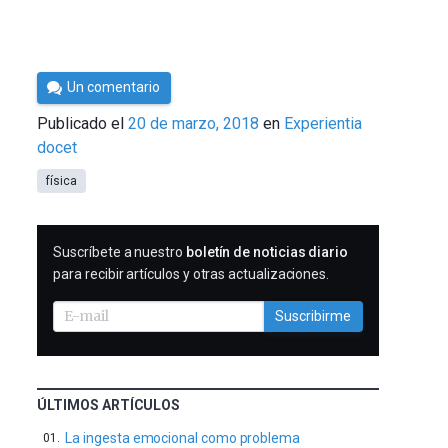
Por
Un comentario
César
Publicado el
20 de marzo, 2018
en
Experientia
Tomé
docet
física
SUSCRIBIRME
Suscríbete a nuestro
boletín de noticias diario
para recibir artículos y otras actualizaciones.
Suscribirme
ÚLTIMOS ARTÍCULOS
La ingesta emocional como problema