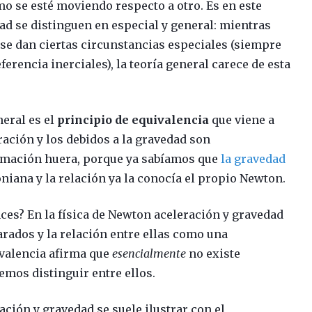
o se esté moviendo respecto a otro. Es en este
dad se distinguen en especial y general: mientras
o se dan ciertas circunstancias especiales (siempre
rencia inerciales), la teoría general carece de esta
neral es el
principio de equivalencia
que viene a
eración y los debidos a la gravedad son
irmación huera, porque ya sabíamos que
la gravedad
niana y la relación ya la conocía el propio Newton.
ces? En la física de Newton aceleración y gravedad
ados y la relación entre ellas como una
ivalencia afirma que
esencialmente
no existe
emos distinguir entre ellos.
ación y gravedad se suele ilustrar con el