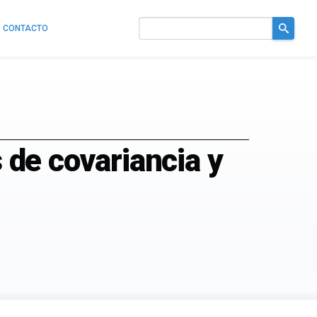
CONTACTO
Buscar
en
el
sitio
s de covariancia y