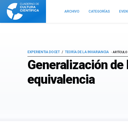
Cuaderno
de
ARCHIVO
CATEGORÍAS
EVE
Cultura
Científica
EXPERIENTIA DOCET
TEORÍA DE LA INVARIANCIA
ARTÍCULO 
Generalización de l
equivalencia