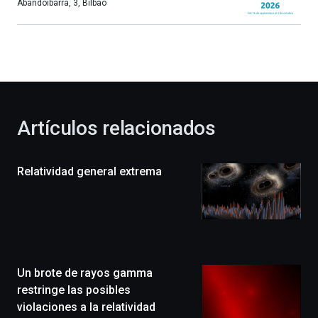
más,
Abandoibarra, 3
,
Bilbao
Bilbao
dará
la
bienvenida
al
otoño
con
la
Artículos relacionados
celebración
de
la
Relatividad general extrema
novena
edición
de
Bilbo
Zientzia
Plaza
(BZP),
Un brote de rayos gamma
un
festival
restringe las posibles
que
violaciones a la relatividad
llenará