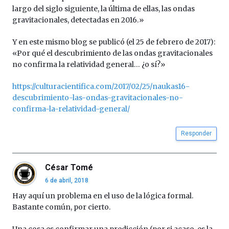
por
largo del siglo siguiente, la última de ellas, las ondas
la
gravitacionales, detectadas en 2016.»
Cátedra…
Y en este mismo blog se publicó (el 25 de febrero de 2017):
«Por qué el descubrimiento de las ondas gravitacionales
no confirma la relatividad general… ¿o sí?»
https://culturacientifica.com/2017/02/25/naukas16-
descubrimiento-las-ondas-gravitacionales-no-
confirma-la-relatividad-general/
Responder
César Tomé
6 de abril, 2018
Hay aquí un problema en el uso de la lógica formal.
Bastante común, por cierto.
Una cosa es confirmar una predicción (por si acaso, es la