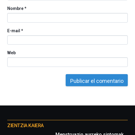
Nombre
*
E-mail
*
Web
Otros
proyectos
ZIENTZIA KAIERA
Menstruazio aurreko sintomak