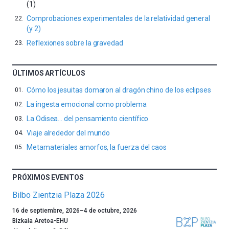
(1)
Comprobaciones experimentales de la relatividad general
(y 2)
Reflexiones sobre la gravedad
ÚLTIMOS ARTÍCULOS
Cómo los jesuitas domaron al dragón chino de los eclipses
La ingesta emocional como problema
La Odisea… del pensamiento científico
Viaje alrededor del mundo
Metamateriales amorfos, la fuerza del caos
PRÓXIMOS EVENTOS
Bilbo Zientzia Plaza 2026
Un
16 de septiembre, 2026
–
4 de octubre, 2026
año
Bizkaia Aretoa-EHU