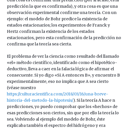
predicción la que es confirmada), y otra cosa es que una
observación experimental confirme una teoría. Con un
ejemplo: el modelo de Bohr predice la existencia de
estados estacionarios; los experimentos de Franck y
Hertz confirman la existencia de los estados
estacionarios, pero esta confirmación de la predicción no
confirma que la teoría sea cierta.
El problema de ver la ciencia como resultado del llamado
«el» método científico, identificado como el hipotético-
deductivo, lleva a caer en la falacia lógica de afirmar el
consecuente. Si yo digo «Si A entonces B», y encuentro B
experimentalmente, eso no implica que A sea cierto
(véase nuestro
https://culturacientifica.com/2018/03/16/una-breve-
historia-del-metodo-la-hipotesis/
). Si la teoría A hace n
predicciones, yo puedo comprobar que los «hechos» de
esas predicciones son ciertos, sin que por ello la teoría lo
sea. Volviendo al ejemplo del modelo de Bohr, éste
explicaba también el espectro del hidrógeno y era