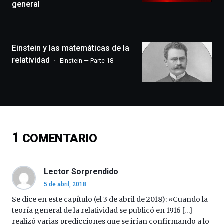
general
la
ciudad
de
monólogos,
Einstein y las matemáticas de la
exposiciones,
conferencias,
relatividad
Einstein — Parte 18
docufórums
y
espectáculos
de
ciencia
del
16
1
COMENTARIO
de
septiembre
al
4
Lector Sorprendido
de
5 de abril, 2018
octubre.
La
Se dice en este capítulo (el 3 de abril de 2018): «Cuando la
iniciativa,
teoría general de la relatividad se publicó en 1916 […]
organizada
realizó varias predicciones que se irían confirmando a lo