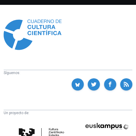
Información
Síguenos:
Un proyecto de:
Cátedra
Euskampus
de
Fundazioa
Cultura