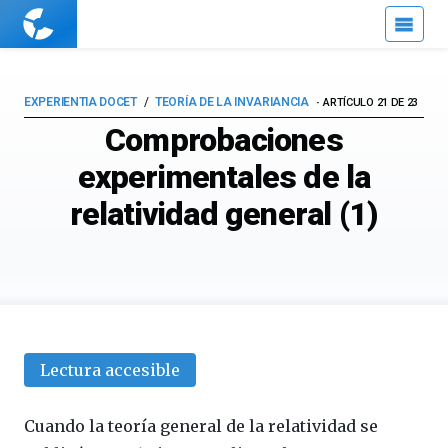
Cuaderno
de
Cultura
Científica
EXPERIENTIA DOCET
TEORÍA DE LA INVARIANCIA
ARTÍCULO 21 DE 23
Comprobaciones
experimentales de la
relatividad general (1)
Lectura accesible
Cuando la teoría general de la relatividad se