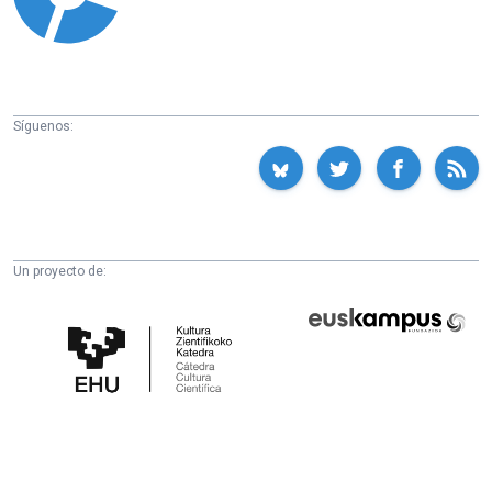
Síguenos:
Un proyecto de:
Cátedra
Euskampus
de
Fundazioa
Cultura
Científica
de
la
UPV/EHU