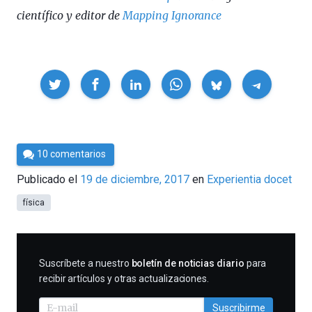
científico y editor de
Mapping Ignorance
Compartir
Por
10 comentarios
César
Publicado el
19 de diciembre, 2017
en
Experientia docet
Tomé
física
SUSCRIBIRME
Suscríbete a nuestro
boletín de noticias diario
para
recibir artículos y otras actualizaciones.
Suscribirme