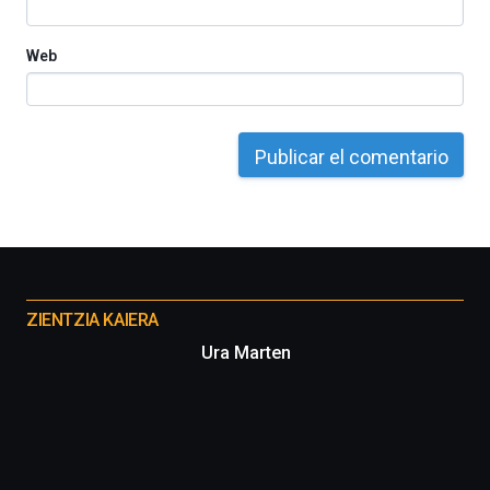
Web
Otros
proyectos
ZIENTZIA KAIERA
Ura Marten