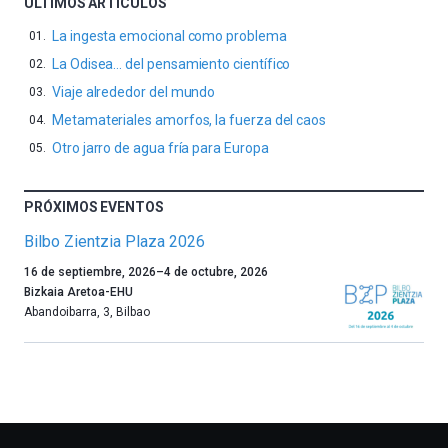
ÚLTIMOS ARTÍCULOS
La ingesta emocional como problema
La Odisea… del pensamiento científico
Viaje alrededor del mundo
Metamateriales amorfos, la fuerza del caos
Otro jarro de agua fría para Europa
PRÓXIMOS EVENTOS
Bilbo Zientzia Plaza 2026
Un
16 de septiembre, 2026
–
4 de octubre, 2026
año
Bizkaia Aretoa-EHU
más,
Abandoibarra, 3
,
Bilbao
Bilbao
dará
la
bienvenida
al
otoño