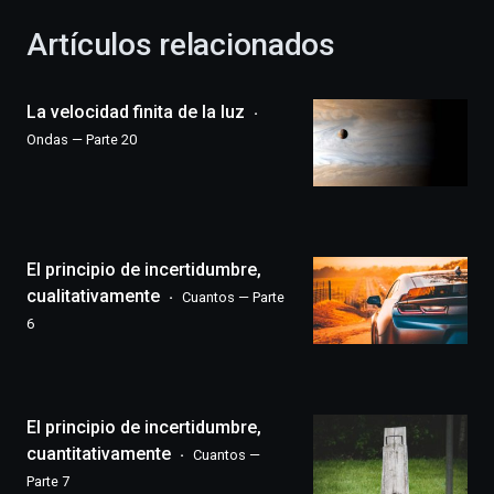
con
la
Artículos relacionados
celebración
de
la
La velocidad finita de la luz
novena
edición
Ondas — Parte 20
de
Bilbo
Zientzia
Plaza
(BZP),
El principio de incertidumbre,
un
festival
cualitativamente
Cuantos — Parte
que
6
llenará
la
ciudad
de
monólogos,
El principio de incertidumbre,
exposiciones,
cuantitativamente
Cuantos —
conferencias,
Parte 7
docufórums