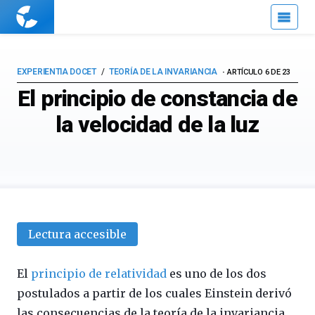
Cuaderno
de
Cultura
Científica
EXPERIENTIA DOCET
TEORÍA DE LA INVARIANCIA
ARTÍCULO 6 DE 23
El principio de constancia de
la velocidad de la luz
Lectura accesible
El
principio de relatividad
es uno de los dos
postulados a partir de los cuales Einstein derivó
las consecuencias de la teoría de la invariancia,