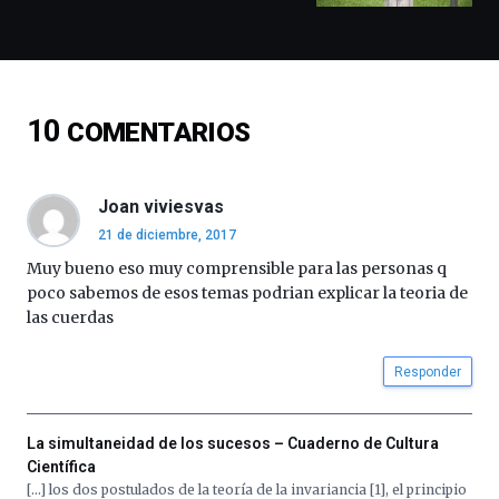
y
espectáculos
de
ciencia
del
10
COMENTARIOS
16
de
septiembre
al
Joan viviesvas
4
21 de diciembre, 2017
de
octubre.
Muy bueno eso muy comprensible para las personas q
La
poco sabemos de esos temas podrian explicar la teoria de
iniciativa,
las cuerdas
organizada
por
Responder
la
Cátedra…
La simultaneidad de los sucesos – Cuaderno de Cultura
Científica
[…] los dos postulados de la teoría de la invariancia [1], el principio