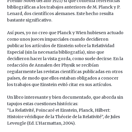
Premio Nobel del año 1921) sí que contenía referencias
bibliográficas a los trabajos anteriores de M. Planck y P.
Lenard, dos científicos alemanes. Este hecho resulta
bastante significativo.
Así pues, yo no creo que Planck y Wien hubiesen actuado
como unos jueces imparciales cuando decidieron
publicar los artículos de Einstein sobre la Relatividad
Especial (sin la necesaria bibliografía), sino que
decidieron hacer la vista gorda, como suele decirse. En la
redacción de Annalen der Physik se recibían
regularmente las revistas científicas publicadas en otros
países, de modo que ellos estaban obligados a conocer
los trabajos que Einstein evitó citar en sus artículos.
Un libro interesante y bien documentado, que aborda sin
tapujos estas cuestiones históricas:
“La Relativité, Poincaré et Einstein, Planck, Hilbert:
Histoire véridique de la Théorie de la Relativité”, de Jules
Leveugle (Ed. L’Harmattan, 2004).