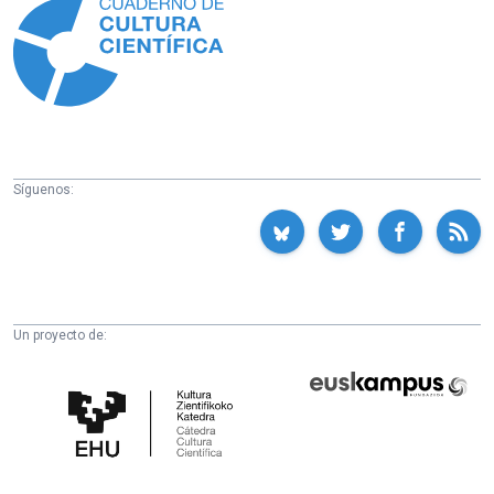
Síguenos:
Un proyecto de:
Cátedra
Euskampus
de
Fundazioa
Cultura
Científica
de