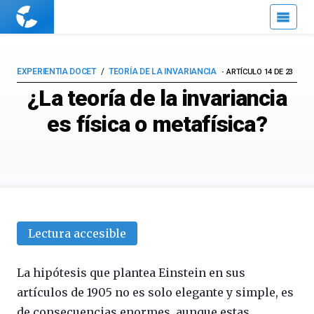
Cuaderno
de
Cultura
Científica
EXPERIENTIA DOCET
TEORÍA DE LA INVARIANCIA
ARTÍCULO 14 DE 23
¿La teoría de la invariancia
es física o metafísica?
Lectura accesible
La hipótesis que plantea Einstein en sus
artículos de 1905 no es solo elegante y simple, es
de consecuencias enormes, aunque estas