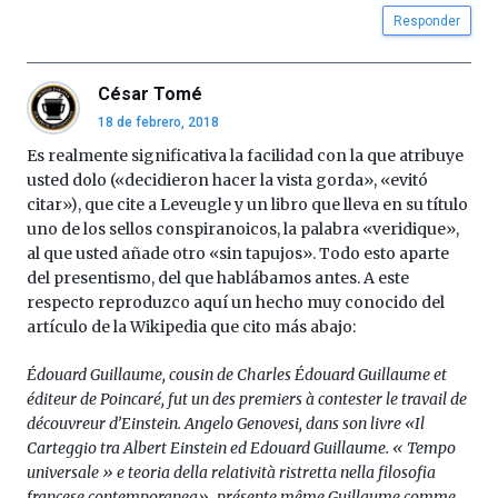
Responder
César Tomé
18 de febrero, 2018
Es realmente significativa la facilidad con la que atribuye
usted dolo («decidieron hacer la vista gorda», «evitó
citar»), que cite a Leveugle y un libro que lleva en su título
uno de los sellos conspiranoicos, la palabra «veridique»,
al que usted añade otro «sin tapujos». Todo esto aparte
del presentismo, del que hablábamos antes. A este
respecto reproduzco aquí un hecho muy conocido del
artículo de la Wikipedia que cito más abajo:
Édouard Guillaume, cousin de Charles Édouard Guillaume et
éditeur de Poincaré, fut un des premiers à contester le travail de
découvreur d’Einstein. Angelo Genovesi, dans son livre «Il
Carteggio tra Albert Einstein ed Edouard Guillaume. « Tempo
universale » e teoria della relatività ristretta nella filosofia
francese contemporanea», présente même Guillaume comme