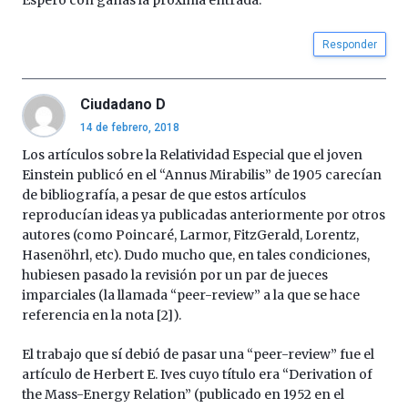
Espero con ganas la proxima entrada.
iniciativa,
organizada
Responder
por
la
Cátedra…
Ciudadano D
14 de febrero, 2018
Los artículos sobre la Relatividad Especial que el joven
Einstein publicó en el “Annus Mirabilis” de 1905 carecían
de bibliografía, a pesar de que estos artículos
reproducían ideas ya publicadas anteriormente por otros
autores (como Poincaré, Larmor, FitzGerald, Lorentz,
Hasenöhrl, etc). Dudo mucho que, en tales condiciones,
hubiesen pasado la revisión por un par de jueces
imparciales (la llamada “peer-review” a la que se hace
referencia en la nota [2]).
El trabajo que sí debió de pasar una “peer-review” fue el
artículo de Herbert E. Ives cuyo título era “Derivation of
the Mass-Energy Relation” (publicado en 1952 en el