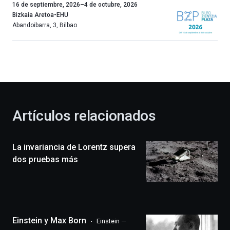
Un
16 de septiembre, 2026
–
4 de octubre, 2026
año
Bizkaia Aretoa-EHU
más,
Abandoibarra, 3
,
Bilbao
Bilbao
dará
la
bienvenida
al
otoño
con
la
Artículos relacionados
celebración
de
la
La invariancia de Lorentz supera
novena
edición
dos pruebas más
de
Bilbo
Zientzia
Plaza
(BZP),
Einstein y Max Born
un
Einstein —
festival