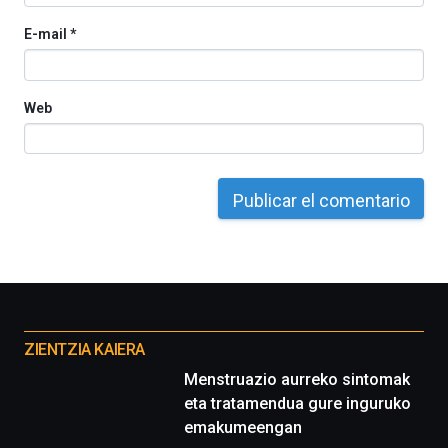
E-mail
*
Web
Otros
proyectos
ZIENTZIA KAIERA
Menstruazio aurreko sintomak
eta tratamendua gure inguruko
emakumeengan