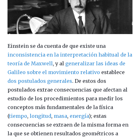
Einstein se da cuenta de que existe una
inconsistencia en la interpretación habitual de la
teoría de Maxwell
, y al
generalizar las ideas de
Galileo sobre el movimiento relativo
establece
dos postulados generales
. De estos dos
postulados extrae consecuencias que afectan al
estudio de los procedimientos para medir los
conceptos más fundamentales de la física
(
tiempo
,
longitud
,
masa
,
energía
); estas
consecuencias se extraen de la misma forma en
la que se obtienen resultados geométricos a