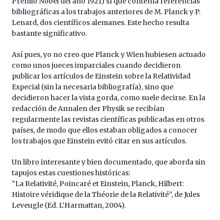
Premio Nobel del año 1921) sí que contenía referencias
bibliográficas a los trabajos anteriores de M. Planck y P.
Lenard, dos científicos alemanes. Este hecho resulta
bastante significativo.
Así pues, yo no creo que Planck y Wien hubiesen actuado
como unos jueces imparciales cuando decidieron
publicar los artículos de Einstein sobre la Relatividad
Especial (sin la necesaria bibliografía), sino que
decidieron hacer la vista gorda, como suele decirse. En la
redacción de Annalen der Physik se recibían
regularmente las revistas científicas publicadas en otros
países, de modo que ellos estaban obligados a conocer
los trabajos que Einstein evitó citar en sus artículos.
Un libro interesante y bien documentado, que aborda sin
tapujos estas cuestiones históricas:
“La Relativité, Poincaré et Einstein, Planck, Hilbert:
Histoire véridique de la Théorie de la Relativité”, de Jules
Leveugle (Ed. L’Harmattan, 2004).