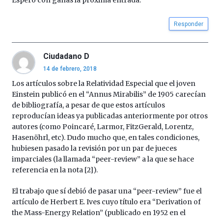
Espero con ganas la proxima entrada.
iniciativa,
organizada
Responder
por
la
Cátedra…
Ciudadano D
14 de febrero, 2018
Los artículos sobre la Relatividad Especial que el joven
Einstein publicó en el “Annus Mirabilis” de 1905 carecían
de bibliografía, a pesar de que estos artículos
reproducían ideas ya publicadas anteriormente por otros
autores (como Poincaré, Larmor, FitzGerald, Lorentz,
Hasenöhrl, etc). Dudo mucho que, en tales condiciones,
hubiesen pasado la revisión por un par de jueces
imparciales (la llamada “peer-review” a la que se hace
referencia en la nota [2]).
El trabajo que sí debió de pasar una “peer-review” fue el
artículo de Herbert E. Ives cuyo título era “Derivation of
the Mass-Energy Relation” (publicado en 1952 en el