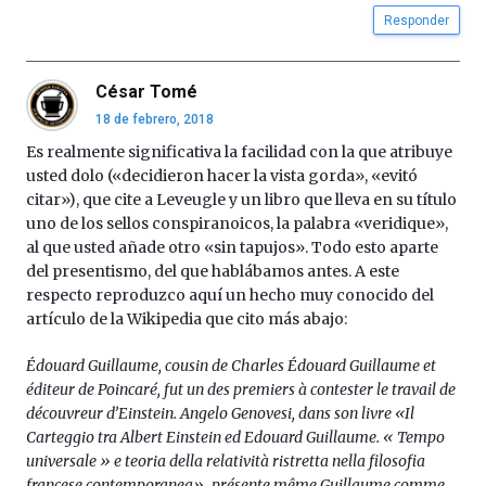
Responder
César Tomé
18 de febrero, 2018
Es realmente significativa la facilidad con la que atribuye
usted dolo («decidieron hacer la vista gorda», «evitó
citar»), que cite a Leveugle y un libro que lleva en su título
uno de los sellos conspiranoicos, la palabra «veridique»,
al que usted añade otro «sin tapujos». Todo esto aparte
del presentismo, del que hablábamos antes. A este
respecto reproduzco aquí un hecho muy conocido del
artículo de la Wikipedia que cito más abajo:
Édouard Guillaume, cousin de Charles Édouard Guillaume et
éditeur de Poincaré, fut un des premiers à contester le travail de
découvreur d’Einstein. Angelo Genovesi, dans son livre «Il
Carteggio tra Albert Einstein ed Edouard Guillaume. « Tempo
universale » e teoria della relatività ristretta nella filosofia
francese contemporanea», présente même Guillaume comme