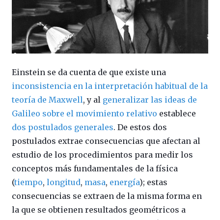
Einstein se da cuenta de que existe una
inconsistencia en la interpretación habitual de la
teoría de Maxwell
, y al
generalizar las ideas de
Galileo sobre el movimiento relativo
establece
dos postulados generales
. De estos dos
postulados extrae consecuencias que afectan al
estudio de los procedimientos para medir los
conceptos más fundamentales de la física
(
tiempo
,
longitud
,
masa
,
energía
); estas
consecuencias se extraen de la misma forma en
la que se obtienen resultados geométricos a