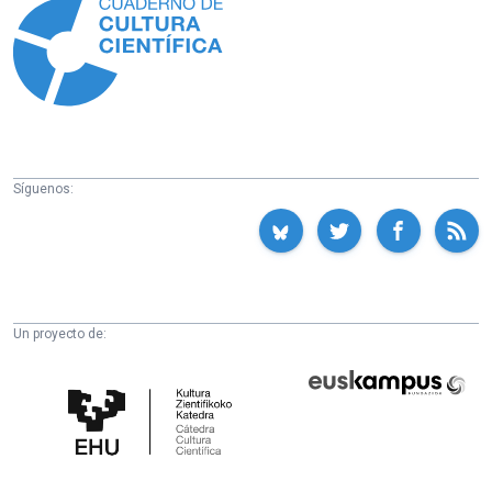
Síguenos:
Un proyecto de:
Cátedra
Euskampus
de
Fundazioa
Cultura
Científica
de