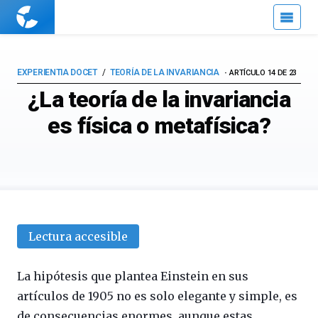
Cuaderno
de
Cultura
Científica
EXPERIENTIA DOCET
TEORÍA DE LA INVARIANCIA
ARTÍCULO 14 DE 23
¿La teoría de la invariancia
es física o metafísica?
Lectura accesible
La hipótesis que plantea Einstein en sus
artículos de 1905 no es solo elegante y simple, es
de consecuencias enormes, aunque estas