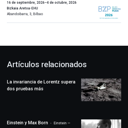
Un
16 de septiembre, 2026
–
4 de octubre, 2026
año
Bizkaia Aretoa-EHU
más,
Abandoibarra, 3
,
Bilbao
Bilbao
dará
la
bienvenida
al
otoño
con
la
Artículos relacionados
celebración
de
la
La invariancia de Lorentz supera
novena
edición
dos pruebas más
de
Bilbo
Zientzia
Plaza
(BZP),
Einstein y Max Born
un
Einstein —
festival